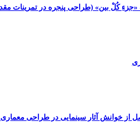
جزءِ کُلْ بین» (طراحی پنجره در تمرینات م
ری