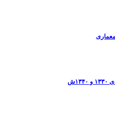
معماری
۱ش