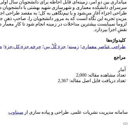
میانداری بین دو امر، زمینه‌ای قابل احاطه برای دانشجویان سال اولی 
سرسرای دانشکده معماری و شهرسازی شهید بهشتی با دانشجویان درمیان 
طراحی اجزاء آغاز می‌شود و با نیم‌نگاهی به کل؛ به مقصد طراحی اجز
مزیت تجربه این نگاه آنست که به مرور دانشجویان را، صاحبِ ذهنِ جا
لزوماً نمی­بایست بیشترین مداخلات در زمینه انجام شود تا کارِ معما
نقشِ اجزا بپردازد.
کلیدواژه‌ها
طراحی عناصر معماری
؛
زمینه
؛
جزء کُلْ بین
؛
چرخه جزء-کل-جزء
؛
ط
مراجع
آمار
تعداد مشاهده مقاله: 2,000
تعداد دریافت فایل اصل مقاله: 2,367
سامانه مدیریت نشریات علمی.
طراحی و پیاده سازی از
سیناوب