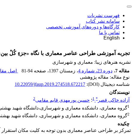
فهرست نشریات
سامانه نشر کتاب
کارگاه‌ها و دوره‌های آموزشی تخصصی
تماس با ما
English
تجربه آموزشی طراحی عناصر معماری با نگاه «جزءِ کُلْ بی
نشریه هنرهای زیبا: معماری و شهرسازی
مقاله 7
،
دوره 23، شماره 4
، زمستان 1397
، صفحه
81-94
اصل مقال
نوع مقاله: مقاله پژوهشی
شناسه دیجیتال (DOI):
10.22059/jfaup.2019.274518.672217
نویسندگان
2
1
*
آزاده خاکی قصر
؛
حسین پورمهدی قایم مقامی
1
گروه معماری، دانشکده معماری و شهرسازی،دانشگاه شهید بهشتی، 
2
گروه معماری، دانشکده معماری و شهرسازی، دانشگاه شهید بهشت
چکیده
تمرکز بر طراحی عناصر معماری بدون توجه به کلیت مکان استقرار آنه