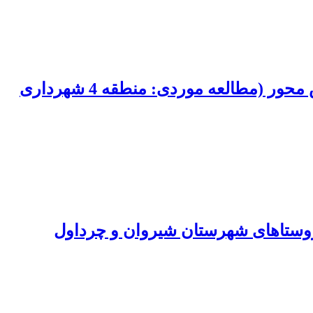
ارزیابی میزان رضایتمندی شهروندان از عملکرد سازمان شهرداری با رویکرد شهروند پرسش محور (مطالعه موردی: منطقه 4 شهرداری
روستاهای شهرستان شیروان و چرداول