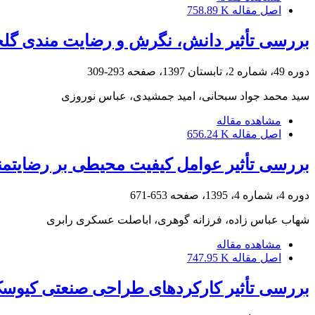
اصل مقاله
758.89 K
بررسی تأثیر دانش، نگرش و رضایت مندی گلخا
دوره 49، شماره 2، تابستان 1397، صفحه
293-309
سید محمد جواد سبحانی، امید جمشیدی، عباس نوروزی
مشاهده مقاله
اصل مقاله
656.24 K
بررسی تأثیر عوامل کیفیت محیطی بر رضایتمندی ساکنان در 
دوره 4، شماره 4، 1395، صفحه
653-671
شهاب عباس زاده، فرزانه گوهری، اباصلت عسکری رابری
مشاهده مقاله
اصل مقاله
747.95 K
بررسی تأثیر کارکردهای طراحی صنعتی کیوسک‌ه