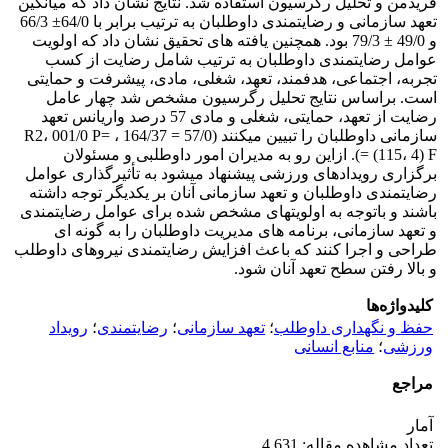
فریدمن و تحلیل رگرسیون استفاده شد. نتایج نشان داد که میانگین
تعهد سازمانی و رضایتمندی داوطلبان به ­ترتیب برابر با 64/0± 66/3
و 49/0 ± 79/3 بود. همچنین یافته­ های تحقیق نشان داد که اولویت
عوامل رضایتمندی داوطلبان به­ ترتیب شامل رضایت از کسب
تجربه، اجتماعی، هدفمند، تعهد، شغلی، مادی، پیشرفت و حمایتی
است. براساس نتایج تحلیل رگرسیون مشخص شد چهار عامل
رضایت از تعهد، حمایتی، شغلی و مادی 57 درصد واریانس تعهد
سازمانی داوطلبان را تبیین می­کنند (57/0 = R2، 001/0 P= ، 164/37
= (115، 4) F). ازاین­ رو به مدیران امور داوطلبی و مسئولان
برگزاری رویدادهای ورزشی پیشنهاد می­شود به تأثیرگذاری عوامل
رضایتمندی داوطلبان و تعهد سازمانی آنان بر یکدیگر توجه داشته
باشند و باتوجه به اولویت­های مشخص­ شده برای عوامل رضایتمندی
و تعهد سازمانی، برنامه­ های مدیریت داوطلبان را به­ گونه­ ای
طراحی و اجرا کنند که باعث افزایش رضایتمندی نیروهای داوطلب
و بالا رفتن سطح تعهد آنان شود.
کلیدواژه‌ها
حفظ و نگهداری داوطلب
؛
تعهد سازمانی
؛
رضایتمندی
؛
رویداد
ورزشی
؛
منابع انسانی
مراجع
آمار
تعداد مشاهده مقاله: 4,631