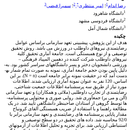
3
2
*
1
رضا اندام
؛
امیر منتظری
؛
سمیرا فیضی
1
دانشگاه شاهرود
2
دانشگاه فردوسی مشهد
3
دانشگاه شمال آمل
چکیده
هدف از این پژوهش، پیش­بینی تعهد سازمانی براساس عوامل
رضایتمندی نیروهای داوطلب در ورزش می باشد. روش تحقیق
توصیفی و از نوع همبستگی است. جامعة آماری تحقیق کلیة
نیروهای داوطلب شرکت­ کننده در دهمین المپیاد فرهنگی –
ورزشی دانشجویان دختر و پسر دانشگاه­های سراسر کشور بود. به­
دلیل پایین بودن حجم جامعة آماری، نمونه به­ صورت تمام­ شمار به­
دست آمد که در حقیقت نمونه برابر جامعه است (N = n). بر این
اساس، 120 نفر به­ عنوان نمونة آماری ارزیابی شدند. اطلاعات
مورد نیاز از طریق سه پرسشنامة اطلاعات جمعیت­ شناختی،
رضایتمندی از تجارب داوطلبی (ملائی و همکاران) و تعهد سازمانی
(آلن و می یر) جمع­آوری شد. روایی صوری و محتوایی پرسشنامه­
ها توسط گروهی از استادان صاحب­نظر دانشگاهی تأیید شد. در یک
مطالعة راهنما و با استفاده از ضریب همبستگی آلفای کرونباخ
مقدار پایایی پرسشنامه­ های رضایتمندی و تعهد سازمانی برابر با
92/0 محاسبه شد. داده ­های تحقیق در دو سطح توصیفی و
استنباطی ارزیابی شد. برای تجزیه­ و تحلیل اطلاعات از آزمون­های