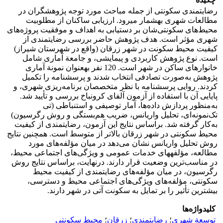
رضایتمندی سکونتی از جمله مباحث مورد توجه پژوهشگران در
مطالعات شهری به­شمار می­رود. ارزیابی ساکنان از مطلوبیت
محیط‌های سکونتی‌شان بر دستیابی به اهداف و موفقیت پروژه‌های
شهری مؤثر است. هدف پژوهش حاضر بررسی رضایتمندی از
کیفیت محیط سکونت در شهر زرقان (واقع در شهرستان شیراز)
است. نوع پژوهش کاربردی و پیمایشی، و جامعة آماری شامل
خانوارهای ساکن در شهر است. 120 نفر به­عنوان نمونة آماری
پژوهش به‌صورت تصادفی انتخاب شدند و پرسشنامه را تکمیل
کردند. روایی پرسشنامه با نظر متخصصان برنامه‌ریزی شهری، و
پایایی آن با استفاده از آزمون آلفای کرونباخ بررسی و تأیید شد.
به‌منظور پردازش داده‌ها، آمار توصیفی و استنباطی (تی
تک‌نمونه‌ای، تحلیل واریانس، ضریب هم‌بستگی و روش رگرسیون)
به‌کار گرفته شد. براساس نتایج این آزمون، رضایتمندی از کیفیت
محیط سکونتی در شهر زرقان بالاتر از متوسط است. همچنین نتایج
روش تحلیل واریانس نشان می‌دهد در میان مؤلفه‌های مورد
مطالعه، مؤلفه­های خدمات عمومی و ویژگی‌های اجتماعی محیط،
در مناسب‌ترین وضعیت قرار دارند. درنهایت، براساس نتایج روش
رگرسیون، در میان مؤلفه‌های رضایتمندی از کیفیت محیط
سکونتی، مؤلفه‌های ویژگی‌های اجتماعی محیط و دسترسی،
بیشترین تأثیر را بر تمایل به سکونت آتی در شهر دارند.
کلیدواژه‌ها
توسعة شهری
؛
رضایتمندی
؛
زرقان
؛
محیط سکونتی