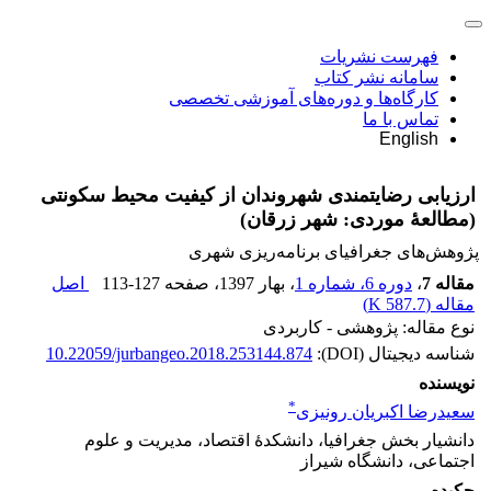
فهرست نشریات
سامانه نشر کتاب
کارگاه‌ها و دوره‌های آموزشی تخصصی
تماس با ما
English
ارزیابی رضایتمندی شهروندان از کیفیت محیط سکونتی
(مطالعۀ موردی: شهر زرقان)
پژوهش‌های جغرافیای برنامه‌ریزی شهری
مقاله 7
،
دوره 6، شماره 1
، بهار 1397
، صفحه
113-127
اصل
مقاله (
587.7 K
)
نوع مقاله: پژوهشی - کاربردی
شناسه دیجیتال (DOI):
10.22059/jurbangeo.2018.253144.874
نویسنده
*
سعیدرضا اکبریان رونیزی
دانشیار بخش جغرافیا، دانشکدۀ اقتصاد، مدیریت و علوم
اجتماعی، دانشگاه شیراز
چکیده