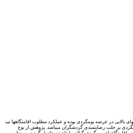
اقامتگاه­ بوم­گردی به­عنوان یکی از مهم­ترین تاسیسات گردشگری، نقش به­سزایی در رونق گردشگری مقصد دارد. استان گیلان دارای پتانسیل­های بالایی در عرصه بوم­گردی بوده و عملکرد مطلوب اقامتگاه­ها می­
م­گردی بر جلب رضایتمندی گردشگران می­باشد. پژوهش از نوع
حقق­ساخته و از طریق 387 نفر از گردشگرانی که تجربه اسکان در اقامتگاه­های بوم­گردی گیلان را داشتند حاصل گردید. به­منظور