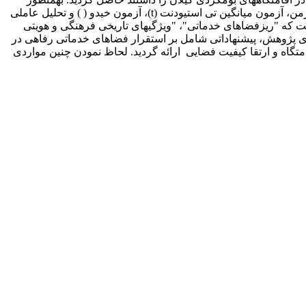
سنجش روایی و پایایی گویه­های پرسشنامه از آزمون KMO و آلفای کرونباخ بهره گرفته شد. همچنین از روش ضریب همبستگی رتبه­ای اسپیرمن، آزمون میانگین تی استیودنت (t)، آزمون خی­دو ( ) و تحلیل عاملی
دید. یافته­های حاصل از پژوهش حاکی از آن است که "ریزفضاهای خدماتی"، "ویژگی­های تاریخی فرهنگی و هویتی
های پژوهش، پیشنهاداتی شامل بر استقرار فضاهای خدماتی رفاهی در
گاه و ارتقا کیفیت فضایی ارائه گردید. لحاظ نمودن چنین مواردی