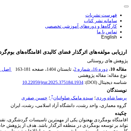
فهرست نشریات
سامانه نشر کتاب
کارگاه‌ها و دوره‌های آموزشی تخصصی
تماس با ما
English
ارزیابی مولفه‌های اثرگذار فضای کالبدی اقامتگاه‌های بوم‌
پژوهش های روستائی
مقاله 10
،
دوره 16، شماره 2
، تابستان 1404
، صفحه
163-181
اصل مق
نوع مقاله: مقاله پژوهشی
شناسه دیجیتال (DOI):
10.22059/jrur.2025.375184.1934
نویسندگان
*
پریسا شاه وردی
؛
سیده مامک صلواتیان
؛
حسین صفری
گروه معماری، واحد رشت، دانشگاه آزاد اسلامی، رشت، ایران
چکیده
تواند بر توسعه بوم­گردی در منطقه اثرگذار باشد. هدف از پژوهش حا