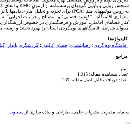
معماری اقامتگاه"، "کیفیت فضایی" و "مصالح و جزئیات اجرایی" به ت
کنار فضاهای اقامتی، آموزش و فرهنگ­سازی در خصوص ارزش­گذاری به 
می­تواند شرایط اقامتگاه­های بوم­گردی استان را بهبود بخشد و زمین
کلیدواژه‌ها
اقامتگاه بوم‌گردی
؛
رضایتمندی
؛
فضای کالبدی
؛
گردشگری پایدار
؛
گیل
مراجع
آمار
تعداد مشاهده مقاله: 1,015
تعداد دریافت فایل اصل مقاله: 239
سامانه مدیریت نشریات علمی.
طراحی و پیاده سازی از
سیناوب