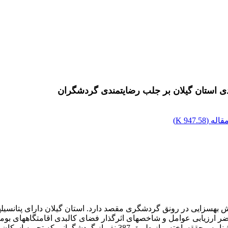
گردی استان گیلان بر جلب رضایتمندی گردشگران
اله (
947.58 K
)
ضر ارزیابی عوامل و شاخص­های اثرگذار فضای کالبدی اقامتگاه­های بو
کاربردی بوده و از روش پیمایشی بهره می­جوید. اطلاعات توسط پرسشنامه م