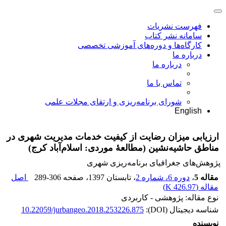
فهرست نشریات
سامانه نشر کتاب
کارگاه‌ها و دوره‌های آموزشی تخصصی
درباره ما
درباره ما
تماس با ما
شورای برنامه‌ریزی و ارتقای مجلات علمی
English
ارزیابی میزان رضایت از کیفیت خدمات مدیریت شهری در
مناطق حاشیه‌نشین (مطالعۀ موردی: اسلام‌آباد کرج)
پژوهش‌های جغرافیای برنامه‌ریزی شهری
مقاله 5
،
دوره 6، شماره 2
، تابستان 1397
، صفحه
289-306
اصل
مقاله (
426.97 K
)
نوع مقاله: پژوهشی - کاربردی
شناسه دیجیتال (DOI):
10.22059/jurbangeo.2018.253226.875
نویسنده