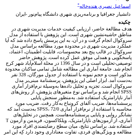
*
اسماعیل نصیری هنده‌‌خاله
دانشیار جغرافیا و برنامه‌ریزی شهری دانشگاه پیام‌نور -ایران
چکیده
هدف مطالعة حاضر، ارزیابی کیفیت خدمات مدیریت شهری در
مناطق حاشیه‌نشین شهری است. این پژوهش با استفاده از مدل
سروکوال انجام گرفت و در آن، به این پرسش پاسخ داده شد که آیا
عملکرد مدیریت شهری در محدودة مورد مطالعه براساس مدل
سروکوال در قالب پنج بعد محسوسات، قابلیت اطمینان، اعتماد،
پاسخگویی و همدلی ‌موفق عمل کرده است. پژوهش حاضر
توصیفی-تحلیلی است و در سال 1396 در محلة اسلام‌آباد شهر کرج
انجام شد. جامعة آماری این مطالعه شامل تمامی ساکنان محدودة
مذکور است و حجم نمونه با استفاده از جدول مورگان، 328 نفر
به‌دست آمد. ابزار اصلی این پژوهش، پرسشنامة مبنی‌بر مدل
سروکوال است. تجزیه و تحلیل داده‌ها به‌وسیلة نرم‌افزار آماری
SPSS انجام شد و براساس نوع متغیرهای پژوهش، از روش‌های
آمار ناپارامتریک استفاده شد. به‌منظور سنجش پایایی
پرسشنامه‌ها، ضریب آلفای کرونباخ به‌کار رفت. ضریب مورد
محاسبه با استفاده از نرم‌افزار آماری SPSS، 72/0 به‌دست ‌آمد که
نشانگر روایی و پایایی پرسشنامه‌هاست. همچنین در تحلیل‌های
آماری، از آزمون‌های ناپارامتریک، ویلکاکسون، فریدمن و آزمون T
استفاده شد. براساس نتایج، میان سطح رضایتمندی افراد مورد
مطالعه و ویژگی‌های فردی، تفاوت معنا‌داری وجود دارد که این امر