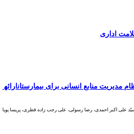
لامت اداری
یّد علی اکبر احمدی، رضا رسولی، علی رجب زاده قطری، پریسا پویا