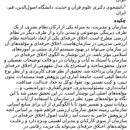
3
دانشجوی دکتری علوم قرآن و حدیث، دانشگاه اصول‌الدین، قم،
ایران
چکیده
سازمان و مدیریت، به منزلة یکی از ارکان نظام بشری، از یک
طرف دیرینگی موضوعی و تمدنی دارد و از طرف دیگر در نظام
ارزشی مطرح است. اخلاق حرفه‌ای یکی از ابعاد ناشناختة نظام
ارزشی مدیریتی در سازمان‌هاست. اخلاق حرفه‌ای و مؤلفه‌های آن
در سازمان می‌تواند در بهبود سیستم اداری مبتنی بر آموزه‌های
اسلامی مؤثر باشد. در این نوشتار به الگوی اخلاق حرفه‌ای در
سازمان با استناد به آیات و روایات در دو قالب توضیحات تفصیلی و
جدول محقق‌ساخته و استخراج یک مدل مفهومی از اخلاق حرفه‌ای
در سازمان پرداخته شد. تحقیق از نظر هدف کاربردی و از نظر نوع
داده‌ها کیفی است. جامعة آماری این پژوهش همة مستندات، متون
دینی، و کتب تفسیر بود. تقوا، ﺗﻮﮐﻞ ﺑﻪ ﺧﺪا، ﻋـﺪاﻟﺖ، ﺻﺪاﻗﺖ،
اﻣﺎﻧﺖ‌داری، مسئولیت‌پذیری، خوش‌گفتاری، دوراندیشی، و ...
مؤلفه‌های اصلی این نوشتار است. در این تحقیق سعی شد با این
نگاه نو مؤلفه‌های مورد نظر در سازمان با استفاده از آیات و
روایات تبیین و تفسیر شود تا با الگوگیری از آن برای منابع انسانی
سازمانی زمینة تحقق سازمان ارزشی فراهم شود. ﺑﺮ اﺳﺎس آﻧﭽﻪ
از ﭘﮋوﻫﺶ ﺣﺎﺿﺮ ﺑﻪ دﺳﺖ آﻣﺪ رﻋﺎﯾﺖ اﺻﻮل اﺧﻼق ﺣﺮﻓﻪ‌ای در
ﺳﺎزﻣﺎن از سوی ﮐﺎرﮐﻨﺎن و ﻣﺪﯾﺮان اهمیتی وﯾـﮋه دارد و رﻋﺎﯾـﺖ
ﻣﺆﻟﻔـﻪ‌های اﺧـﻼق ﺣﺮﻓﻪ‌ای ﻣﯽﺗﻮاﻧﺪ یک ﻣﺰﯾﺖ رﻗﺎﺑﺘﯽ در