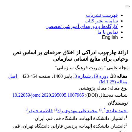
فهرست نشریات
سامانه نشر کتاب
کارگاه‌ها و دوره‌های آموزشی تخصصی
تماس با ما
English
ارائة چارچوب ادراکی از اخلاق حرفه‌ای بر اساس نص
وحیانی برای منابع انسانی سازمانی
مجله علمی "مدیریت فرهنگ سازمانی"
مقاله 28
،
دوره 19، شماره 3
، پاییز 1400
، صفحه
423-454
اصل
مقاله (
1.25 M
)
نوع مقاله: مقاله پژوهشی
شناسه دیجیتال (DOI):
10.22059/jomc.2020.295005.1007965
نویسندگان
3
2
1
*
احمد عابدی
؛
محمدعلی مهدوی راد
؛
فاطمه خنیفر
1
دانشیار، دانشکدة الهیات، دانشگاه قم، قم، ایران
2
دانشیار، دانشکدة الهیات، پردیس فارابی دانشگاه تهران، قم،
ایران