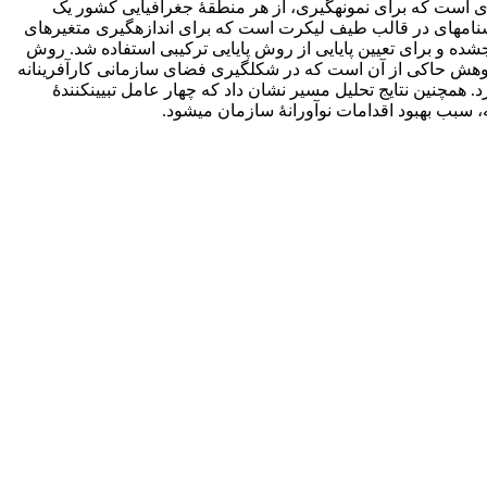
گرفته است. جامعۀ‌ آماری، شامل 2768 نفر از اعضای هیئت علمی و محققان مراکز و ایستگاه‎های تحقیقاتی وابسته به وزارت جهاد کشاورزی است که برای نمونه‎گیری، از هر منطقۀ جغرافیایی کشور یک
استان انتخاب و در نهایت 320 نفر به‎صورت تصادفی و با رعایت انتساب متناسب و به‎کمک فرمول کوکران انتخاب شدند. ابزار پژوهش، پرسش‎نامه­ای در قالب طیف لیکرت است که برای اندازه‎گیری متغیرهای
پژوهش مورد استفاده قرار گرفت. برای سنجش روایی پرسش‎نامه، از روش روایی تشخیصی با استفاده از شاخص میانگین واریانس استخراج‎شده و برای تعیین پایایی از روش پایایی ترکیبی استفاده شد. روش
آماری غالب، مدل‎یابی معادلات ساختاری بوده است که تحلیل‎های آن با استفاده از بستۀ نرم‎افزاری لیزرل نسخۀ 8/8 انجام گرفت. یافته‎های پژوهش حاکی از آن است که در شکل‎گیری فضای سازمانی کارآفرینانه
(شامل چهار بُعد مدیریت منابع انسانی، ساختار سازمانی، فرهنگ سازمانی و کنترل سازمانی)، بُعد مدیریت منابع انسانی بیشترین سهم را دارد. همچنین نتایج تحلیل مسیر نشان داد که چهار عامل تبیین‎کنندۀ