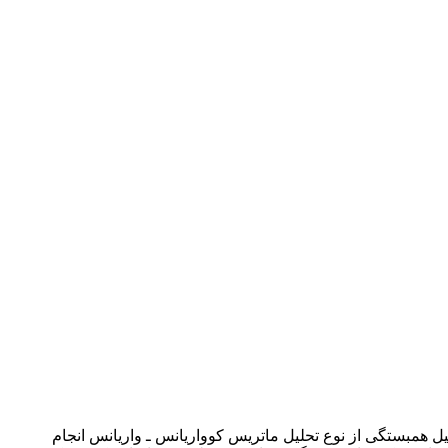
 نقش فضای سازمانی کارآفرینانه در بهبود عملکرد نوآورانۀ مؤسسه‎های تحقیقات کشاورزی دولتی با ‎روش تحلیل همبستگی از نوع تحلیل ماتریس کوواریانس ـ واریانس انجام