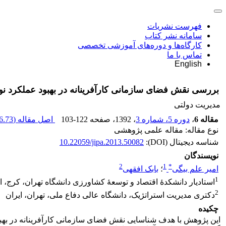
فهرست نشریات
سامانه نشر کتاب
کارگاه‌ها و دوره‌های آموزشی تخصصی
تماس با ما
English
بررسی نقش فضای سازمانی کارآفرینانه در بهبود عملکرد نوآورانۀ مؤسسه‎های تحق
مدیریت دولتی
مقاله 6
،
دوره 5، شماره 3
، 1392
، صفحه
103-122
اصل مقاله (
.73 K
نوع مقاله: مقاله علمی پژوهشی
شناسه دیجیتال (DOI):
10.22059/jipa.2013.50082
نویسندگان
2
1
*
امیر علم بیگی
؛
بابک افقهی
1
استادیار دانشکدۀ اقتصاد و توسعۀ کشاورزی دانشگاه تهران، کرج، ا
2
دکتری مدیریت استراتژیک، دانشگاه عالی دفاع ملی، تهران، ایران
چکیده