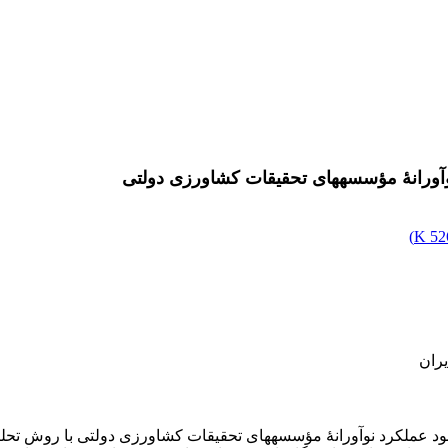
یقات کشاورزی دولتی
)
526
یران
این پژوهش با هدف شناسایی