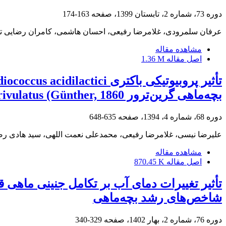
دوره 73، شماره 2، تابستان 1399، صفحه
163-174
عرفان سلمرودی، غلامرضا رفیعی، احسان هاشمی، کامران رضایی تو
مشاهده مقاله
اصل مقاله
1.36 M
بچه‌ماهی گرین‌ترور Aequidens rivulatus (Günther, 1860
دوره 68، شماره 4، 1394، صفحه
635-648
علیرضا نیسی، غلامرضا رفیعی، محمدعلی نعمت اللهی، سید هادی ر
مشاهده مقاله
اصل مقاله
870.45 K
تأثیر تغییرات دمای آب بر تکامل جنینی ماهی ق
شاخص‌های رشد بچه‌ماهی
دوره 76، شماره 2، بهار 1402، صفحه
329-340