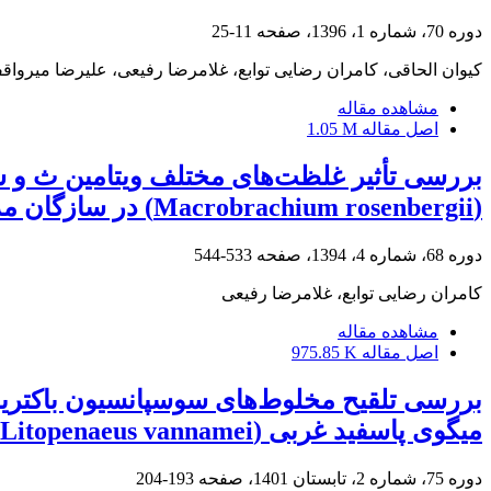
دوره 70، شماره 1، 1396، صفحه
11-25
کیوان الحاقی، کامران رضایی توابع، غلامرضا رفیعی، علیرضا میروا
مشاهده مقاله
اصل مقاله
1.05 M
بررسی تأثیر غلظت‌های مختلف ویتامین ث و 
(Macrobrachium rosenbergii) در سازگان مداربسته
دوره 68، شماره 4، 1394، صفحه
533-544
کامران رضایی توابع، غلامرضا رفیعی
مشاهده مقاله
اصل مقاله
975.85 K
میگوی پاسفید غربی (Litopenaeus vannamei) و مطالعه‌ی شاخص‌های رشد و نرخ بقای آنها
دوره 75، شماره 2، تابستان 1401، صفحه
193-204