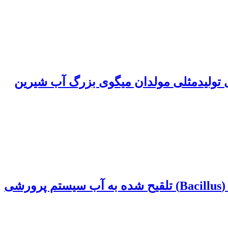
تولیدمثلی مولدان میگوی بزرگ آب شیرین
بررسی تلقیح مخلوط‌های سوسپانسیون باکتریایی لاکتوباسیلوس (Lactobacillus) و باسیلوس (Bacillus) تلقیح شده به آب سیستم پرورشی