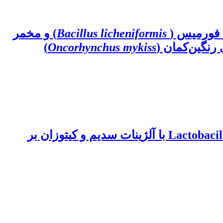
 فورمیس (
Bacillus licheniformis
) و مخمر
 رنگین‌کمان (
Oncorhynchus mykiss
)
بررسی اثرات جیره‌های غذایی حاوی باکتری‌های ریزپوشانی شده Lactobacillus rhamnosus JCM 1136 با آلژینات سدیم و کیتوزان بر