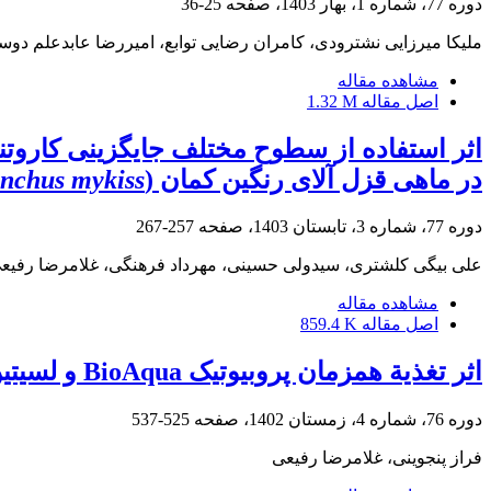
دوره 77، شماره 1، بهار 1403، صفحه
25-36
ملیکا میرزایی نشترودی، کامران رضایی توابع، امیررضا عابدعلم دوس
مشاهده مقاله
اصل مقاله
1.32 M
اثر استفاده از سطوح مختلف جایگزینی کاروتنو
در ماهی قزل‏ آلای رنگین ‏کمان (
nchus mykiss
دوره 77، شماره 3، تابستان 1403، صفحه
257-267
علی بیگی کلشتری، سیدولی حسینی، مهرداد فرهنگی، غلامرضا رفیع
مشاهده مقاله
اصل مقاله
859.4 K
اثر تغذیة همزمان پروبیوتیک BioAqua و لسیتین سویا بر عملکرد تولیدمثلی مولدین مادة قزل آلای رنگین‌کمان (
دوره 76، شماره 4، زمستان 1402، صفحه
525-537
فراز پنجوینی، غلامرضا رفیعی