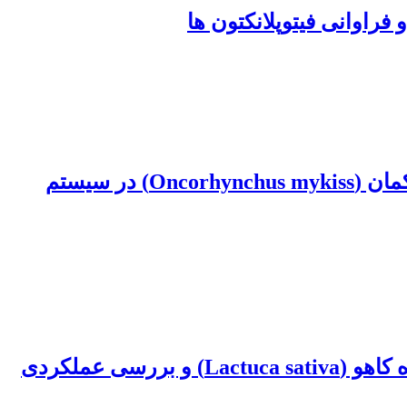
تأثیر اُزن زنی سریالی بر کیفیت آب پرورشی و شاخص های رشد بچه ماهی قزل آلای رنگین کمان (Oncorhynchus mykiss) در سیستم
تأثیر افزودن ویتامینB3 در یک سازگان توأم ماهی تیلاپیای نیل (Oreochromis niloticus) و گیاه کاهو (Lactuca sativa) و بررسی عملکردی