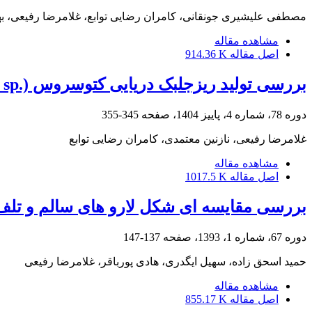
مصطفی علیشیری جونقانی، کامران رضایی توابع، غلامرضا رفیعی، 
مشاهده مقاله
اصل مقاله
914.36 K
بررسی تولید ریزجلبک دریایی کتوسروس (.
sp) در غلظت‌های مختلف مواد معدنی برای رسیدن به یک محیط کشت جدید
s
دوره 78، شماره 4، پاییز 1404، صفحه
345-355
غلامرضا رفیعی، نازنین معتمدی، کامران رضایی توابع
مشاهده مقاله
اصل مقاله
1017.5 K
بررسی مقایسه ای شکل لارو های سالم و تلف شده فیل ماهی (Huso huso) با اس
دوره 67، شماره 1، 1393، صفحه
137-147
حمید اسحق زاده، سهیل ایگدری، هادی پورباقر، غلامرضا رفیعی
مشاهده مقاله
اصل مقاله
855.17 K