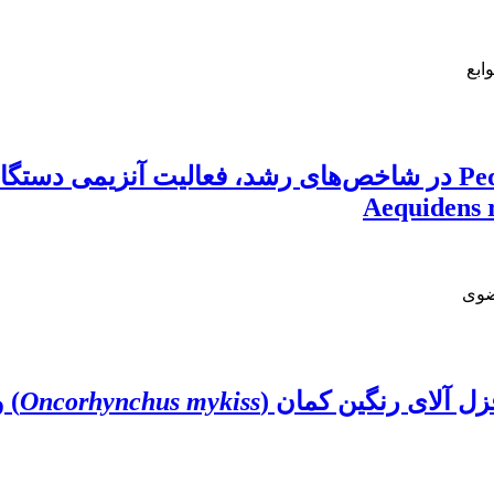
ابع
تأثیر پروبیوتیکی باکتری Pediococcus acidilactici در شاخص‌های رش
ضوی
زل آلای رنگین کمان (
Oncorhynchus mykiss
) 