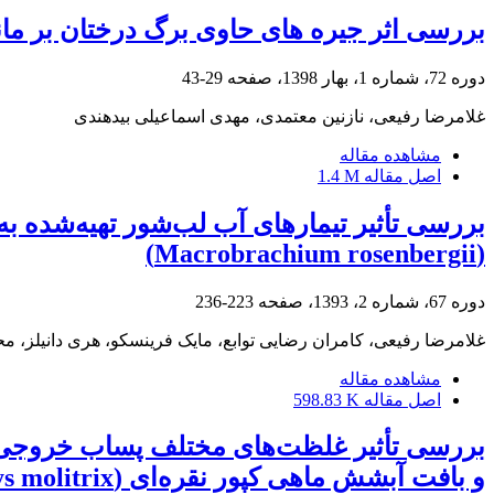
بررسی اثر جیره های حاوی برگ درختان بر ماندگاری، تکثیر و پرورش
دوره 72، شماره 1، بهار 1398، صفحه
29-43
غلامرضا رفیعی، نازنین معتمدی، مهدی اسماعیلی بیدهندی
مشاهده مقاله
اصل مقاله
1.4 M
بررسی تأثیر تیمارهای آب لب‌شور تهیه‌شده
(Macrobrachium rosenbergii)
دوره 67، شماره 2، 1393، صفحه
223-236
غلامرضا رفیعی، کامران رضایی توابع، مایک فرینسکو، هری دانیلز، 
مشاهده مقاله
اصل مقاله
598.83 K
بررسی تأثیر غلظت‌های مختلف پساب خروجی از
و بافت آبشش ماهی کپور نقره‌ای (Hypophthalmichthys molitrix)