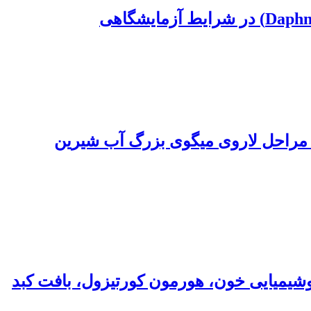
 مراحل لاروی میگوی بزرگ آب شیرین
شیمیایی خون، هورمون کورتیزول، بافت کبد