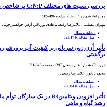
بررسی نسبت­ های مختلف C:N:P بر شاخص­ های رشد، بازماندگی و تغذیه کپورماهیان چینی و فراوانی فیتوپلانکتون­ ها
دوره 69، شماره 4، 1395، صفحه
496-505
مهران مسلمی، غلامرضا رفیعی، هادی پورباقر، آرش جوانشیرخوئی
مشاهده مقاله
اصل مقاله
523.47 K
برگشتی
دوره 71، شماره 4، زمستان 1397، صفحه
342-351
محمد باباپور، غلامرضا رفیعی
مشاهده مقاله
اصل مقاله
768.84 K
رشد گیاه و ماهی