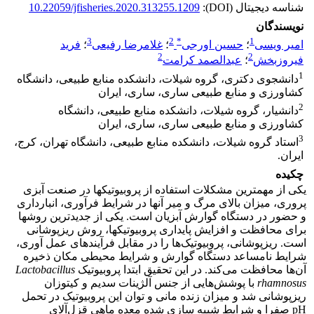
شناسه دیجیتال (DOI):
10.22059/jfisheries.2020.313255.1209
نویسندگان
3
2
*
1
امیر ویسی
؛
حسین اورجی
؛
غلامرضا رفیعی
؛
فرید
2
2
فیروزبخش
؛
عبدالصمد کرامت
1
دانشجوی دکتری، گروه شیلات، دانشکده منابع طبیعی، دانشگاه
کشاورزی و منابع طبیعی ساری، ساری، ایران
2
دانشیار، گروه شیلات، دانشکده منابع طبیعی، دانشگاه
کشاورزی و منابع طبیعی ساری، ساری، ایران
3
استاد گروه شیلات، دانشکده منابع طبیعی، دانشگاه تهران، کرج،
ایران.
چکیده
یکی از مهمترین مشکلات استفاده از پروبیوتیک­ها در صنعت آبزی
پروری، میزان بالای مرگ و میر آن­ها در شرایط فرآوری، انبارداری
و حضور در دستگاه گوارش آبزیان است. یکی از جدیدترین روش­ها
برای محافظت و افزایش پایداری پروبیوتیک­ها، روش ریزپوشانی
است. ریزپوشانی، پروبیوتیک‌ها را در مقابل فرآیندهای عمل آوری،
شرایط نامساعد دستگاه گوارش و شرایط محیطی مکان ذخیره
آن‌ها محافظت می‌کند. در این تحقیق ابتدا پروبیوتیک
Lactobacillus
rhamnosus
با پوشش‌هایی از جنس آلژینات سدیم و کیتوزان
ریزپوشانی شد و میزان زنده مانی و توان این پروبیوتیک در تحمل
pH صفرا و شرایط شبیه سازی شده معده ماهی قزل‌آلای