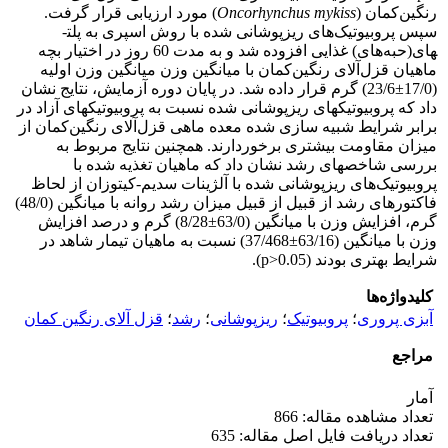
رنگین‌کمان (
Oncorhynchus mykiss
) مورد ارزیابی قرار گرفت.
سپس پروبیوتیک‌های ریزپوشانی شده با روش اسپری به پلت­
های(حبه‌های) غذایی افزوده شد و به مدت 60 روز در اختیار بچه
ماهیان قزل‌آلای رنگین‌کمان با میانگین وزن میانگین وزن اولیه
(17/0±23/6) گرم قرار داده شد. در پایان دوره آزمایش، نتایج نشان
داد که پروبیوتیک­های ریزپوشانی شده نسبت به پروبیوتیک­های آزاد در
برابر شرایط شبیه سازی شده معده ماهی قزل‌آلای رنگین‌کمان از
میزان مقاومت بیشتری برخوردارند. همچنین نتایج مربوط به
بررسی شاخص­های رشد نشان داد که ماهیان تغذیه شده با
پروبیوتیک‌های ریزپوشانی شده با آلژینات سدیم-کیتوزان از لحاظ
فاکتورهای رشد از قبیل از قبیل میزان رشد روانه با میانگین (48/0)
گرم، افزایش وزن با میانگین (63/0±8/28) گرم و درصد افزایش
وزن با میانگین (63/16±37/468) نسبت به ماهیان تیمار شاهد در
شرایط بهتری بودند (p>0.05).
کلیدواژه‌ها
آبزی پروری
؛
پروبیوتیک
؛
ریزپوشانی
؛
رشد
؛
قزل آلای رنگین کمان
مراجع
آمار
تعداد مشاهده مقاله: 866
تعداد دریافت فایل اصل مقاله: 635