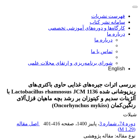
فهرست نشریات
سامانه نشر کتاب
کارگاه‌ها و دوره‌های آموزشی تخصصی
درباره ما
درباره ما
تماس با ما
شورای برنامه‌ریزی و ارتقای مجلات علمی
English
بررسی اثرات جیره‌های غذایی حاوی باکتری‌های
ریزپوشانی شده Lactobacillus rhamnosus JCM 1136 با
آلژینات سدیم و کیتوزان بر رشد بچه ماهیان قزل‌آلای
رنگین‌کمان (Oncorhynchus mykiss)
شیلات
دوره 74، شماره 3
، پاییز 1400
، صفحه
401-416
اصل مقاله
)
1.29 M
(
نوع مقاله: مقاله پژوهشی