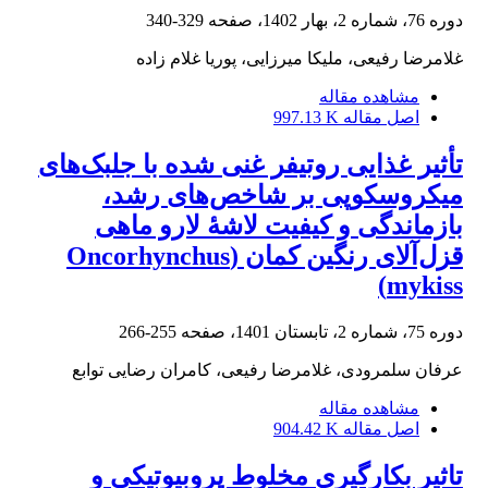
دوره 76، شماره 2، بهار 1402، صفحه
329-340
غلامرضا رفیعی، ملیکا میرزایی، پوریا غلام زاده
مشاهده مقاله
اصل مقاله
997.13 K
تأثیر غذایی روتیفر غنی شده با جلبک‌های
میکروسکوپی بر شاخص‌های رشد،
بازماندگی و کیفیت لاشۀ لارو ماهی
قزل‌آلای رنگین کمان (Oncorhynchus
mykiss)
دوره 75، شماره 2، تابستان 1401، صفحه
255-266
عرفان سلمرودی، غلامرضا رفیعی، کامران رضایی توابع
مشاهده مقاله
اصل مقاله
904.42 K
تاثیر بکارگیری مخلوط پروبیوتیکی و