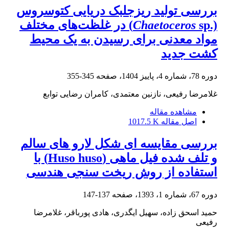
بررسی تولید ریزجلبک دریایی کتوسروس
(.
Chaetoceros
sp) در غلظت‌های مختلف
مواد معدنی برای رسیدن به یک محیط
کشت جدید
دوره 78، شماره 4، پاییز 1404، صفحه
345-355
غلامرضا رفیعی، نازنین معتمدی، کامران رضایی توابع
مشاهده مقاله
اصل مقاله
1017.5 K
بررسی مقایسه ای شکل لارو های سالم
و تلف شده فیل ماهی (Huso huso) با
استفاده از روش ریخت سنجی هندسی
دوره 67، شماره 1، 1393، صفحه
137-147
حمید اسحق زاده، سهیل ایگدری، هادی پورباقر، غلامرضا
رفیعی