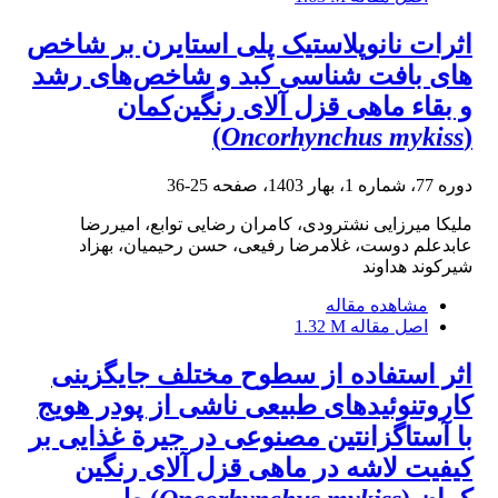
اثرات نانوپلاستیک پلی استایرن بر شاخص
های بافت شناسی کبد و شاخص‌های رشد
و بقاء ماهی قزل آلای رنگین‌کمان
)
Oncorhynchus mykiss
(
دوره 77، شماره 1، بهار 1403، صفحه
25-36
ملیکا میرزایی نشترودی، کامران رضایی توابع، امیررضا
عابدعلم دوست، غلامرضا رفیعی، حسن رحیمیان، بهزاد
شیرکوند هداوند
مشاهده مقاله
اصل مقاله
1.32 M
اثر استفاده از سطوح مختلف جایگزینی
کاروتنوئیدهای طبیعی ناشی از پودر هویج
با آستاگزانتین مصنوعی در جیرة غذایی بر
کیفیت لاشه در ماهی قزل‏ آلای رنگین