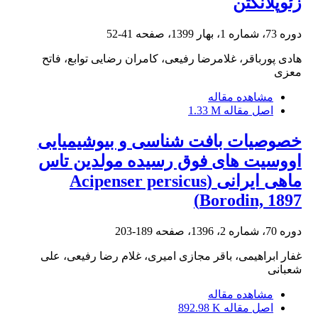
زئوپلانکتن
دوره 73، شماره 1، بهار 1399، صفحه
41-52
هادی پورباقر، غلامرضا رفیعی، کامران رضایی توابع، فاتح
معزی
مشاهده مقاله
اصل مقاله
1.33 M
خصوصیات بافت شناسی و بیوشیمیایی
اووسیت های فوق رسیده مولدین تاس
ماهی ایرانی (Acipenser persicus
Borodin, 1897)
دوره 70، شماره 2، 1396، صفحه
189-203
غفار ابراهیمی، باقر مجازی امیری، غلام رضا رفیعی، علی
شعبانی
مشاهده مقاله
اصل مقاله
892.98 K