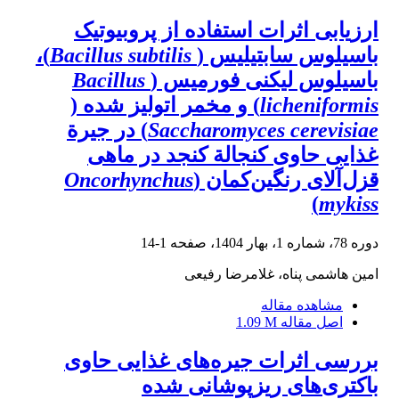
ارزیابی اثرات استفاده از پروبیوتیک
باسیلوس سابتیلیس (
Bacillus subtilis
)،
باسیلوس لیکنی فورمیس (
Bacillus
licheniformis
) و مخمر اتولیز شده (
Saccharomyces cerevisiae
) در جیرة
غذایی حاوی کنجالة کنجد در ماهی
قزل‌آلای رنگین‌کمان (
Oncorhynchus
)
mykiss
دوره 78، شماره 1، بهار 1404، صفحه
1-14
امین هاشمی پناه، غلامرضا رفیعی
مشاهده مقاله
اصل مقاله
1.09 M
بررسی اثرات جیره‌های غذایی حاوی
باکتری‌های ریزپوشانی شده