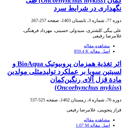
‏کمان (
Oncorhynchus mykiss
) طی
نگهداری در شرایط سرد
دوره 77، شماره 3، تابستان 1403، صفحه
257-267
علی بیگی کلشتری، سیدولی حسینی، مهرداد فرهنگی،
غلامرضا رفیعی
مشاهده مقاله
اصل مقاله
859.4 K
اثر تغذیة همزمان پروبیوتیک BioAqua و
لسیتین سویا بر عملکرد تولیدمثلی مولدین
مادة قزل آلای رنگین‌کمان
)
Oncorhynchus mykiss
(
دوره 76، شماره 4، زمستان 1402، صفحه
525-537
فراز پنجوینی، غلامرضا رفیعی
مشاهده مقاله
اصل مقاله
1.07 M