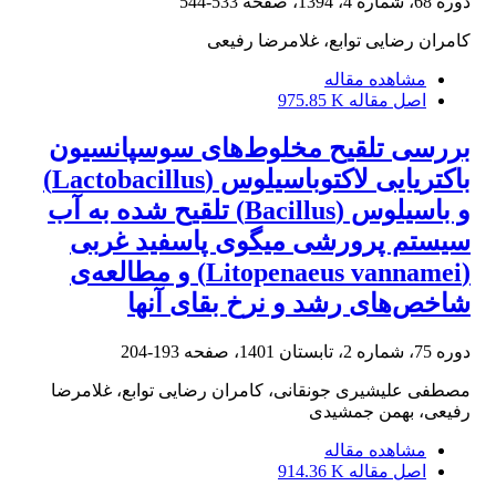
دوره 68، شماره 4، 1394، صفحه
533-544
کامران رضایی توابع، غلامرضا رفیعی
مشاهده مقاله
اصل مقاله
975.85 K
بررسی تلقیح مخلوط‌های سوسپانسیون
باکتریایی لاکتوباسیلوس (Lactobacillus)
و باسیلوس (Bacillus) تلقیح شده به آب
سیستم پرورشی میگوی پاسفید غربی
(Litopenaeus vannamei) و مطالعه‌ی
شاخص‌های رشد و نرخ بقای آنها
دوره 75، شماره 2، تابستان 1401، صفحه
193-204
مصطفی علیشیری جونقانی، کامران رضایی توابع، غلامرضا
رفیعی، بهمن جمشیدی
مشاهده مقاله
اصل مقاله
914.36 K