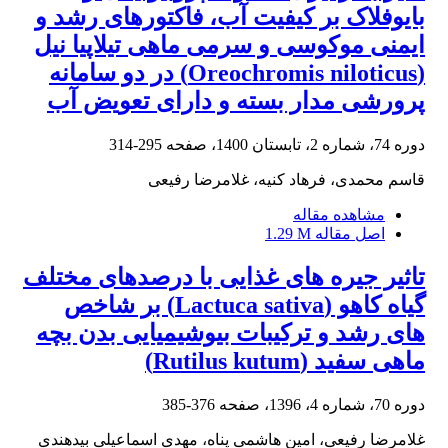
بایوفلاک بر کیفیت آب، فاکتورهای رشد و
ایمنی موکوسی و سرمی ماهی تیلاپیا نیل
(Oreochromis niloticus) در دو سامانه
پرورشی مدار بسته و دارای تعویض آب
دوره 74، شماره 2، تابستان 1400، صفحه
295-314
قاسم محمدی، فرهاد کنیه، غلامرضا رفیعی
مشاهده مقاله
اصل مقاله
1.29 M
تاثیر جیره های غذایی با درصدهای مختلف
گیاه کاهو (Lactuca sativa) بر شاخص
های رشد و ترکیبات بیوشیمیایی بدن بچه
ماهی سفید (Rutilus kutum)
دوره 70، شماره 4، 1396، صفحه
376-385
غلامرضا رفیعی، امین هاشمی پناه، مهدی اسماعیلی بیدهندی