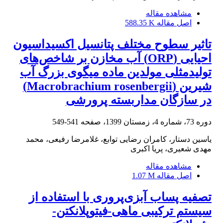
مشاهده مقاله
اصل مقاله
588.35 K
تاثیر سطوح مختلف پتانسیل اکسیداسیون
احیایی (ORP) آب مخازن بر شاخص‌های
تولیدمثلی مولدین ماده میگوی بزرگ آب
شیرین (Macrobrachium rosenbergii)
در سازگان مداربسته پرورشی
دوره 73، شماره 4، زمستان 1399، صفحه
541-549
یاسین دستار، کامران رضایی توابع، غلامرضا رفیعی، محمد
مهدی شعیری، پریا اکبری
مشاهده مقاله
اصل مقاله
1.07 M
تصفیه پساب آبزی‌پروری با استفاده از
سیستم ترکیبی ماهی-فیتوپلانکتن-