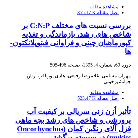
مشاهده مقاله
اصل مقاله
855.17 K
بررسی نسبت­ های مختلف C:N:P بر
شاخص­ های رشد، بازماندگی و تغذیه
کپورماهیان چینی و فراوانی فیتوپلانکتون­
ها
دوره 69، شماره 4، 1395، صفحه
496-505
مهران مسلمی، غلامرضا رفیعی، هادی پورباقر، آرش
جوانشیرخوئی
مشاهده مقاله
اصل مقاله
523.47 K
تأثیر اُزن زنی سریالی بر کیفیت آب
پرورشی و شاخص های رشد بچه ماهی
قزل آلای رنگین کمان (Oncorhynchus
mykiss) در سیستم برگشتی