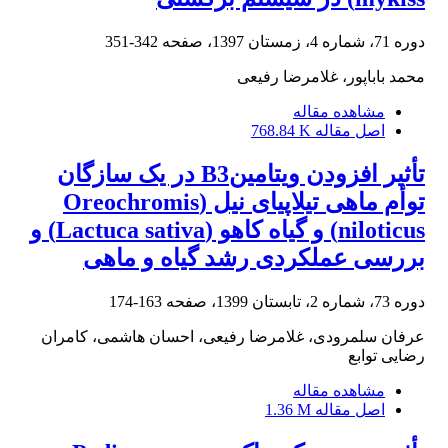
دوره 71، شماره 4، زمستان 1397، صفحه
342-351
محمد باباپور، غلامرضا رفیعی
مشاهده مقاله
اصل مقاله
768.84 K
تأثیر افزودن ویتامینB3 در یک سازگان
توأم ماهی تیلاپیای نیل (Oreochromis
niloticus) و گیاه کاهو (Lactuca sativa) و
بررسی عملکردی رشد گیاه و ماهی
دوره 73، شماره 2، تابستان 1399، صفحه
163-174
عرفان سلمرودی، غلامرضا رفیعی، احسان هاشمی، کامران
رضایی توابع
مشاهده مقاله
اصل مقاله
1.36 M