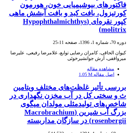
فاکتورهای بیوشیمیایی خون، هورمون
کورتیزول، بافت کبد و بافت آبشش ماهی
کپور نقره‌ای (Hypophthalmichthys
molitrix)
دوره 70، شماره 1، 1396، صفحه
11-25
کیوان الحاقی، کامران رضایی توابع، غلامرضا رفیعی، علیرضا
میرواقفی، آرش جوانشیرخوئی
مشاهده مقاله
اصل مقاله
1.05 M
بررسی تأثیر غلظت‌های مختلف ویتامین
ث و سختی کل در آب مخزن نگهداری در
شاخص‌های تولیدمثلی مولدان میگوی
بزرگ آب شیرین (Macrobrachium
rosenbergii) در سازگان مداربسته