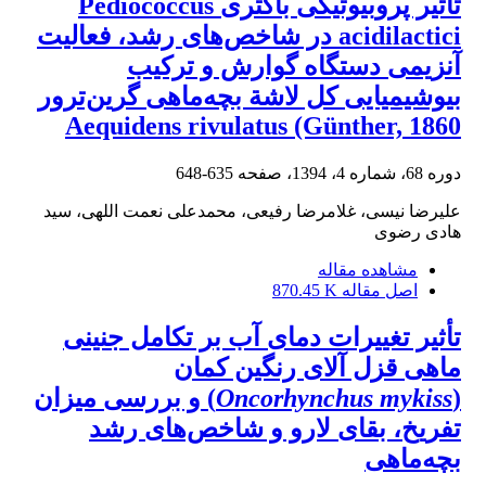
تأثیر پروبیوتیکی باکتری Pediococcus
acidilactici در شاخص‌های رشد، فعالیت
آنزیمی دستگاه گوارش و ترکیب
بیوشیمیایی کل لاشة بچه‌ماهی گرین‌ترور
Aequidens rivulatus (Günther, 1860
دوره 68، شماره 4، 1394، صفحه
635-648
علیرضا نیسی، غلامرضا رفیعی، محمدعلی نعمت اللهی، سید
هادی رضوی
مشاهده مقاله
اصل مقاله
870.45 K
تأثیر تغییرات دمای آب بر تکامل جنینی
ماهی قزل آلای رنگین کمان
(
Oncorhynchus mykiss
) و بررسی میزان
تفریخ، بقای لارو و شاخص‌های رشد
بچه‌ماهی