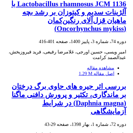
Lactobacillus rhamnosus JCM 1136 با
آلژینات سدیم و کیتوزان بر رشد بچه
ماهیان قزل‌آلای رنگین‌کمان
(Oncorhynchus mykiss)
دوره 74، شماره 3، پاییز 1400، صفحه
401-416
امیر ویسی، حسین اورجی، غلامرضا رفیعی، فرید فیروزبخش،
عبدالصمد کرامت
مشاهده مقاله
اصل مقاله
1.29 M
بررسی اثر جیره های حاوی برگ درختان
بر ماندگاری، تکثیر و پرورش دافنی ماگنا
(Daphnia magna) در شرایط
آزمایشگاهی
دوره 72، شماره 1، بهار 1398، صفحه
29-43