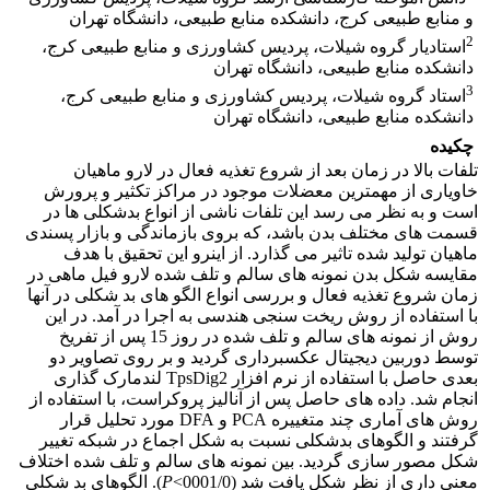
و منابع طبیعی کرج، دانشکده منابع طبیعی، دانشگاه تهران
2
استادیار گروه شیلات، پردیس کشاورزی و منابع طبیعی کرج،
دانشکده منابع طبیعی، دانشگاه تهران
3
استاد گروه شیلات، پردیس کشاورزی و منابع طبیعی کرج،
دانشکده منابع طبیعی، دانشگاه تهران
چکیده
تلفات بالا در زمان بعد از شروع تغذیه فعال در لارو ماهیان
خاویاری از مهمترین معضلات موجود در مراکز تکثیر و پرورش
است و به نظر می رسد این تلفات ناشی از انواع بدشکلی ها در
قسمت های مختلف بدن باشد، که بروی بازماندگی و بازار پسندی
ماهیان تولید شده تاثیر می گذارد. از اینرو این تحقیق با هدف
مقایسه شکل بدن نمونه های سالم و تلف شده لارو فیل ماهی در
زمان شروع تغذیه فعال و بررسی انواع الگو های بد شکلی در آنها
با استفاده از روش ریخت سنجی هندسی به اجرا در آمد. در این
روش از نمونه های سالم و تلف شده در روز 15 پس از تفریخ
توسط دوربین دیجیتال عکسبرداری گردید و بر روی تصاویر دو
بعدی حاصل با استفاده از نرم افزار TpsDig2 لندمارک گذاری
انجام شد. داده های حاصل پس از آنالیز پروکراست، با استفاده از
روش های آماری چند متغییره PCA و DFA مورد تحلیل قرار
گرفتند و الگوهای بدشکلی نسبت به شکل اجماع در شبکه تغییر
شکل مصور سازی گردید. بین نمونه های سالم و تلف شده اختلاف
معنی داری از نظر شکل یافت شد (0001/0>
P
). الگوهای بد شکلی