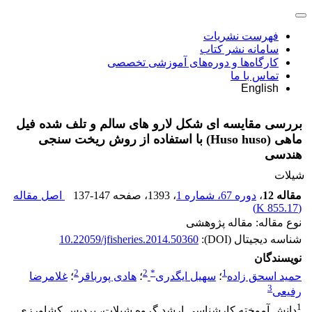
فهرست نشریات
سامانه نشر کتاب
کارگاه‌ها و دوره‌های آموزشی تخصصی
تماس با ما
English
بررسی مقایسه ای شکل لارو های سالم و تلف شده فیل
ماهی (Huso huso) با استفاده از روش ریخت سنجی
هندسی
شیلات
مقاله 12
،
دوره 67، شماره 1
، 1393
، صفحه
137-147
اصل مقاله
)
855.17 K
(
نوع مقاله: مقاله پژوهشی
شناسه دیجیتال (DOI):
10.22059/jfisheries.2014.50360
نویسندگان
2
2
*
1
حمید اسحق زاده
؛
سهیل ایگدری
؛
هادی پورباقر
؛
غلامرضا
3
رفیعی
1
دانش آموخته کارشناسی ارشد گروه شیلات، پردیس کشاورزی