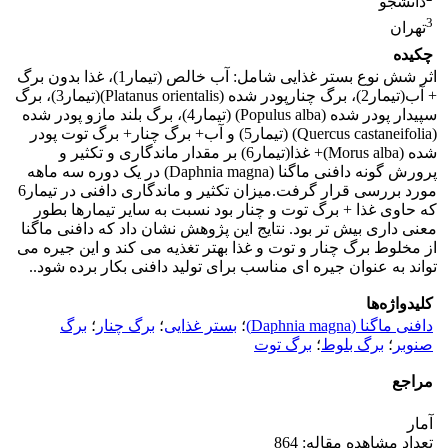
دانشجو
3
تهران
چکیده
اثر شش نوع بستر غذایی شامل: آب خالص (تیمار1)، غذا بدون برگ
+ آب(تیمار2)، برگ چنارپودر شده (Platanus orientalis)(تیمار3)، برگ
سپیدار پودر شده (Populus alba) (تیمار4)، برگ بلند مازو پودر شده
(Quercus castaneifolia) (تیمار5) و آب+ برگ چنار+ برگ توت پودر
شده (Morus alba)+ غذا(تیمار6) بر مقدار ماندگاری و تکثیر و
پرورش گونه دافنی ماگنا (Daphnia magna) در یک دوره سه ماهه
مورد بررسی قرار گرفت.میزان تکثیر و ماندگاری دافنی در تیمار6
که حاوی غذا + برگ توت و چنار بود نسبت به سایر تیمارها بطور
معنی داری بیش تر بود. نتایج این پژوهش نشان داد که دافنی ماگنا
از مخلوط برگ چنار و توت و غذا بهتر تغذیه می کند و این جیره می
تواند به عنوان جیره ای مناسب برای تولید دافنی بکار برده شود..
کلیدواژه‌ها
دافنی ماگنا (Daphnia magna)
؛
بستر غذایی
؛
برگ چنار
؛
برگ
صنوبر
؛
برگ بلوط
؛
برگ توت
مراجع
آمار
تعداد مشاهده مقاله: 864