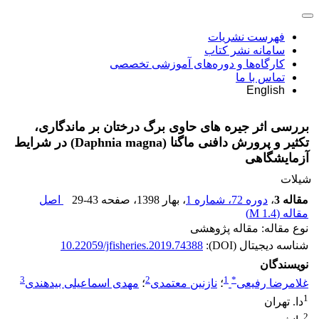
فهرست نشریات
سامانه نشر کتاب
کارگاه‌ها و دوره‌های آموزشی تخصصی
تماس با ما
English
بررسی اثر جیره های حاوی برگ درختان بر ماندگاری،
تکثیر و پرورش دافنی ماگنا (Daphnia magna) در شرایط
آزمایشگاهی
شیلات
مقاله 3
،
دوره 72، شماره 1
، بهار 1398
، صفحه
29-43
اصل
مقاله (
1.4 M
)
نوع مقاله: مقاله پژوهشی
شناسه دیجیتال (DOI):
10.22059/jfisheries.2019.74388
نویسندگان
3
2
1
*
غلامرضا رفیعی
؛
نازنین معتمدی
؛
مهدی اسماعیلی بیدهندی
1
دا. تهران
2