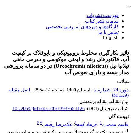
فهرست نشریات
سامانه نشر کتاب
کارگاه‌ها و دوره‌های آموزشی تخصصی
تماس با ما
English
تاثیر بکارگیری مخلوط پروبیوتیکی و بایوفلاک بر کیفیت
آب، فاکتورهای رشد و ایمنی موکوسی و سرمی ماهی
تیلاپیا نیل (Oreochromis niloticus) در دو سامانه پرورشی
مدار بسته و دارای تعویض آب
شیلات
دوره 74، شماره 2
، تابستان 1400
، صفحه
295-314
اصل مقاله
)
1.29 M
(
نوع مقاله: مقاله پژوهشی
شناسه دیجیتال (DOI):
10.22059/jfisheries.2020.293766.1126
نویسندگان
2
*
1
1
قاسم محمدی
؛
فرهاد کنیه
؛
غلامرضا رفیعی
1
دانشجوی دکتری گروه شیلات،پردیس کشاورزی و منابع طبیعی