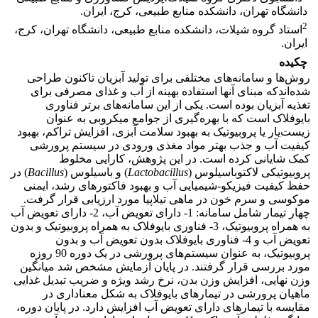
دانشگاه تهران، دانشکده منابع طبیعی، کرج، ایران.
2
استاد گروه شیلات، دانشکده منابع طبیعی، دانشگاه تهران، کرج،
ایران.
چکیده
روش‌ها و سامانه‌های مختلفی برای تولید آبزیان تاکنون طراحی
شده‌اندکه مبنای آنها استفاده بهینه از آب و غذای مصرفی برای
تغذیه آبزیان بوده است. یکی از این سامانه‌های برتر فناوری
بایوفلاک است که با بهره‌گیری از جوامع میکروبی به عنوان
زیست‌یار یا پروبیوتیک به بهبود سلامت آبزی، افزایش تراکم، بهبود
کیفیت آب و جذب بهتر مواد مغذی ورودی در سیستم پرورشی
کمک شایانی کرده است. در این پژوهش، کارایی مخلوط
پروبیوتیکی لاکتوباسیلوس (
Lactobacillus
) و باسیلوس (
Bacillus
) در
حفظ کیفیت فیزیکو-شیمیایی آب و بهبود فاکتورهای رشد، ایمنی
موکوسی و سرم خون در ماهی تیلاپیا مورد ارزیابی قرار گرفت.
چهار تیمار شامل سامانه: 1- دارای تعویض آب، 2- دارای تعویض آب
به همراه پروبیوتیک، 3- فناوری بایوفلاک به همراه پروبیوتیک و بدون
تعویض آب و 4- فناوری بایوفلاک بدون تعویض آب و بدون
پروبیوتیک، به عنوان سیستم‌های پرورشی در یک دوره 90 روزه
مورد بررسی قرار گرفتند. در پایان آزمایش مشخص شد میانگین
وزن نهایی، افزایش وزن بدن، نرخ رشد ویژه و ضریب تبدیل غذایی
ماهیان پرورشی در تیمارهای بایوفلاک به شکل معناداری در
مقایسه با تیمارهای دارای تعویض آب افزایش دارد. در پایان دوره،