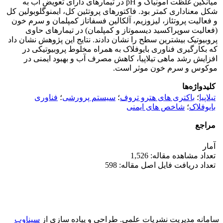
میانگین غلظت آمونیاک و pH در تیمارهای دارای تعویض آب به
شکل معناداری کمتر بود. فاکتورهای پروتئین کل، ایمنوگلوبولین کل
و فعالیت پروتئاز، لیزوزیم، آلکالین فسفاتاز کمپلمان و سرم خون
(فعالیت سوپراکسید دیسموتاز و کمپلمان) در تیمارهای حاوی
پروبیوتیک بیشترین سطح را نشان دادند. نتایج این پژوهش نشان داد
که بکارگیری فناوری بایوفلاک به همراه مخلوط پروبیوتیکی در
افزایش رشد ماهی تیلاپیا، کاهش مصرف آب و بهبود ایمنی در
موکوس و سرم خون موثر است.
کلیدواژه‌ها
تیلاپیا
؛
باکتری های هترو تروف
؛
سیستم پرورشی
؛
فناوری
بایوفلاک
؛
شاخص های ایمنی
مراجع
آمار
تعداد مشاهده مقاله: 1,526
تعداد دریافت فایل اصل مقاله: 598
سامانه مدیریت نشریات علمی.
طراحی و پیاده سازی از
سیناوب