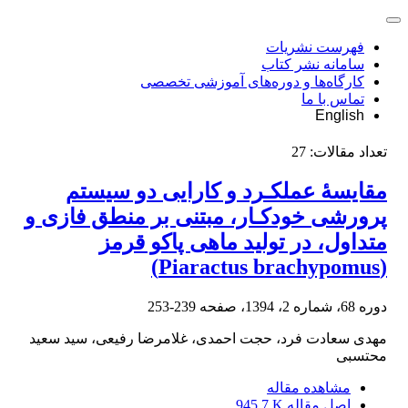
فهرست نشریات
سامانه نشر کتاب
کارگاه‌ها و دوره‌های آموزشی تخصصی
تماس با ما
English
تعداد مقالات:
27
مقایسۀ عملکـرد و کارایی دو سیستم
پرورشی خودکـار، مبتنی بر منطق فازی و
متداول، در تولید ماهی پاکو قرمز
(Piaractus brachypomus)
دوره 68، شماره 2، 1394، صفحه
239-253
مهدی سعادت فرد، حجت احمدی، غلامرضا رفیعی، سید سعید
محتسبی
مشاهده مقاله
اصل مقاله
945.7 K