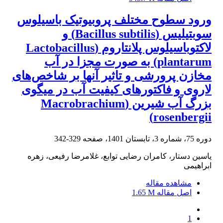
ورود سطوح مختلف پروبیوتیک‌ باسیلوس
سوبتیلیس (Bacillus subtilis) و
لاکتوباسیلوس پلانتاروم (Lactobacillus
plantarum) به صورت مجزا در آب
مخازن پرورشی و تاثیر آنها بر شاخص‌‌های
لاروی و فاکتورهای کیفیت آب در میگوی
بزرگ آب شیرین (Macrobrachium
rosenbergii)
دوره 75، شماره 3، تابستان 1401، صفحه
329-342
یاسین دستار، کامران رضایی توابع، غلامرضا رفیعی، زهره
ابراهیمی
مشاهده مقاله
اصل مقاله
1.65 M
1