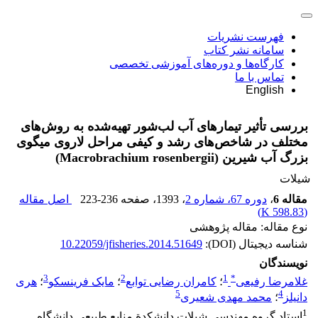
فهرست نشریات
سامانه نشر کتاب
کارگاه‌ها و دوره‌های آموزشی تخصصی
تماس با ما
English
بررسی تأثیر تیمارهای آب لب‌شور تهیه‌شده به روش‌های
مختلف در شاخص‌های رشد و کیفی مراحل لاروی میگوی
بزرگ آب شیرین (Macrobrachium rosenbergii)
شیلات
مقاله 6
،
دوره 67، شماره 2
، 1393
، صفحه
223-236
اصل مقاله
)
598.83 K
(
نوع مقاله: مقاله پژوهشی
شناسه دیجیتال (DOI):
10.22059/jfisheries.2014.51649
نویسندگان
3
2
1
*
غلامرضا رفیعی
؛
کامران رضایی توابع
؛
مایک فرینسکو
؛
هری
5
4
دانیلز
؛
محمد مهدی شعیری
1
استاد گروه مهندسی شیلات دانشکدة منابع طبیعی دانشگاه