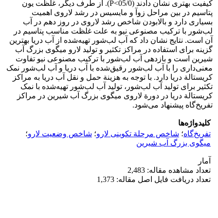
کیفیت بهتری نشان دادند (05/0˂P). از طرف دیگر، غلظت یون
پتاسیم در بین مراحل زوآ و مایسیس در رشد لاروی اهمیت
بسیاری دارد و بالابودن شاخص رشد لاروی در روز دهم در آب
لب‌شور با ترکیب مصنوعی نیو به علت غلظت مناسب پتاسیم در
آن است. نتایج نشان داد که آب لب‌شور تهیه‌شده از آب دریا بهترین
گزینه برای استفاده در مراکز تکثیر و تولید لارو میگوی بزرگ آب
شیرین است و بازدهی آب لب‌شور با ترکیب مصنوعی نیو تفاوت
معنی‌داری را با آب لب‌شور رقیق‌شده با آب دریا و آب لب‌شور نمک
کریستالة دریا دارد. با توجه به هزینة حمل و نقل آب دریا به مراکز
تکثیر برای تولید آب لب‌شور، تولید آب لب‌شور تهیه‌شده با نمک
کریستالة دریا در دورة لاروی میگوی بزرگ آب شیرین در مراکز
تفریخ‌گاه پیشنهاد می‌شود.
کلیدواژه‌ها
تفریخ‌گاه
؛
شاخص مرحلة تکوینی لارو
؛
شاخص وضعیت لارو
؛
میگوی بزرگ آب شیرین
آمار
تعداد مشاهده مقاله: 2,483
تعداد دریافت فایل اصل مقاله: 1,373