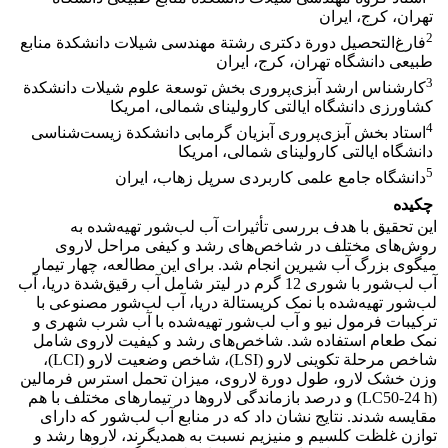
تهران، کرج، ایران
2
فارغ‌التحصیل دورة دکتری رشتة مهندسی شیلات دانشکدة منابع
طبیعی دانشگاه تهران، کرج، ایران
3
کارشناس ارشد آبزی‌پروری بخش توسعة علوم شیلات دانشکدة
کشاورزی دانشگاه ایالتی کارولینای شمالی، امریکا
4
استاد بخش آبزی‌پروری آبزیان گرمابی دانشکدة زیست‌شناسی
دانشگاه ایالتی کارولینای شمالی، امریکا
5
دانشگاه جامع علمی کاربردی سرپل زهاب، ایران
چکیده
این تحقیق با هدف بررسی تأثیرات آب لب‌شور تهیه‌شده به
روش‌های مختلف در شاخص‌های رشد و کیفی مراحل لاروی
میگوی بزرگ آب شیرین انجام شد. برای این مطالعه، چهار تیمار
آب لب‌شور با شوری 12 گرم در لیتر شامل آب رقیق‌شدة دریا، آب
لب‌شور تهیه‌شده با نمک کریستالة دریا، آب لب‌شور مصنوعی با
ترکیبات فرمول نیو و آب لب‌شور تهیه‌شده با آب شرب شهری و
نمک طعام استفاده شد. شاخص‌های رشد و کیفیت لاروی شامل
شاخص مرحلة تکوینی لارو (LSI)، شاخص وضعیت لارو (LCI)،
وزن خشک لارو، طول دورة لاروی، میزان تحمل استرس فرمالین
(LC50-24 h) و درصد بازماندگی لاروها در تیمارهای مختلف با هم
مقایسه شدند. نتایج نشان داد که در منابع آب لب‌شور که دارای
توازن غلظت کلسیم و منیزیم نسبت به همدیگرند، لاروها رشد و