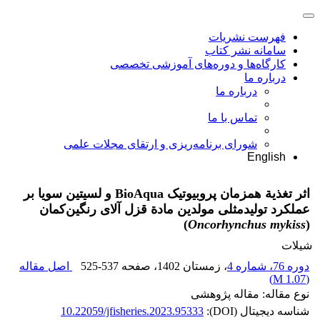
فهرست نشریات
سامانه نشر کتاب
کارگاه‌ها و دوره‌های آموزشی تخصصی
درباره ما
درباره ما
تماس با ما
شورای برنامه‌ریزی و ارتقای مجلات علمی
English
اثر تغذیة همزمان پروبیوتیک BioAqua و لسیتین سویا بر
عملکرد تولیدمثلی مولدین مادة قزل آلای رنگین‌کمان
)
Oncorhynchus mykiss
(
شیلات
دوره 76، شماره 4
، زمستان 1402
، صفحه
525-537
اصل مقاله
)
1.07 M
(
نوع مقاله: مقاله پژوهشی
شناسه دیجیتال (DOI):
10.22059/jfisheries.2023.95333