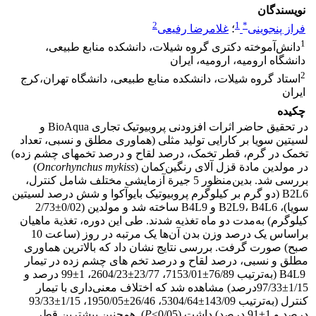
نویسندگان
2
1
*
فراز پنجوینی
؛
غلامرضا رفیعی
1
دانش‌آموخته دکتری گروه شیلات، دانشکده منابع طبیعی،
دانشگاه ارومیه، ارومیه، ایران
2
استاد گروه شیلات، دانشکده منابع طبیعی، دانشگاه تهران،کرج
ایران
چکیده
در تحقیق حاضر اثرات افزودنی پروبیوتیک تجاری BioAqua و
لسیتین سویا بر کارایی تولید مثلی (هماوری مطلق و نسبی، تعداد
تخمک در گرم، قطر تخمک، درصد لقاح و درصد تخم­های چشم ­زده)
در مولدین مادة قزل­ آلای رنگین‌کمان (
Oncorhynchus mykiss
)
بررسی شد. بدین‌منظور 5 جیرة آزمایشی مختلف شامل کنترل،
B2L6 (دو گرم بر کیلوگرم پروبیوتیک بایوآکوا و شش درصد لسیتین
سویا)، B2L9، B4L6 و B4L9 ساخته شد و مولدین (0/02±2/73
کیلوگرم) به‌مدت دو ماه تغذیه شدند. طی این دوره، تغذیة ماهیان
براساس یک درصد وزن بدن آن‌ها یک مرتبه در روز (ساعت 10
صبح) صورت گرفت. بررسی‌ نتایج نشان داد که بالاترین هماوری
مطلق و نسبی، درصد لقاح و درصد تخم ­های چشم­ زده در تیمار
B4L9 (به‌ترتیب 76/89±7153/01، 23/77±2604/23، 1±99 درصد و
1/15±97/33درصد) مشاهده شد که اختلاف معنی‌داری با تیمار
کنترل (به‌ترتیب 143/09±5304/64، 26/46±1950/05، 1/15±93/33
درصد و 1±91 درصد) داشت (0/05>
P
). همچنین بیشترین قطر