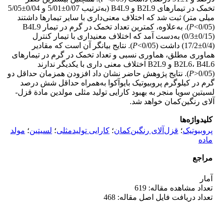
تخمک در تیمارهای B2L9 و B4L9 (به‌ترتیب 0/07±5/01 و 0/04±5/05
میلی­ متر) ثبت شد که اختلاف معنی‌داری با سایر تیمارها داشتند
(0/05>
P
). به‌علاوه، کمترین تعداد تخمک در گرم در تیمار B4L9
(0/3±0/15) به‌دست آمد که اختلاف معنی­داری با تیمار کنترل
(0/4±17/2) داشت (0/05>
P
). نتایج بیانگر آن است که مقادیر
هماوری مطلق، هماوری نسبی و تعداد تخمک در گرم در تیمارهای
B2L6، B4L6 و B2L9 اختلاف معنی­ داری با یکدیگر ندارند
(0/05<
P
). نتایج پژوهش حاضر نشان داد افزودن همزمان حداقل دو
گرم در کیلوگرم پروبیوتیک بایوآکوا به‌همراه حداقل شش درصد
لسیتین سویا منجر به بهبود کارایی تولید مثلی مولدین مادة قزل­
آلای رنگین‌کمان خواهد شد.
کلیدواژه‌ها
پروبیوتیک
؛
قزل‌آلای رنگین‌کمان
؛
کارایی تولیدمثلی
؛
لسیتین
؛
مولد
ماده
مراجع
آمار
تعداد مشاهده مقاله: 619
تعداد دریافت فایل اصل مقاله: 468