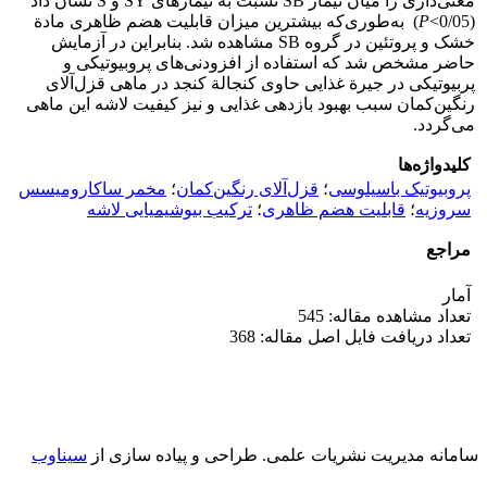
معنی‌‌‌داری را میان تیمار SB نسبت به تیمارهای SY و S نشان داد
(0/05>
P
) به‌طوری‌که بیشترین میزان قابلیت هضم ظاهری مادة
خشک و پروتئین در گروه SB مشاهده شد. بنابراین در آزمایش
حاضر مشخص شد که استفاده از افزودنی‌های پروبیوتیکی و
پربیوتیکی در جیرة غذایی حاوی کنجالة کنجد در ماهی قزل‌آلای
رنگین‌کمان سبب بهبود بازدهی غذایی و نیز کیفیت لاشه این ماهی
می‌گردد.
کلیدواژه‌ها
پروبیوتیک باسیلوسی
؛
قزل‌آلای رنگین‌کمان
؛
مخمر ساکارومیسس
سروزیه
؛
قابلیت هضم ظاهری
؛
ترکیب بیوشیمیایی لاشه
مراجع
آمار
تعداد مشاهده مقاله: 545
تعداد دریافت فایل اصل مقاله: 368
سامانه مدیریت نشریات علمی.
طراحی و پیاده سازی از
سیناوب