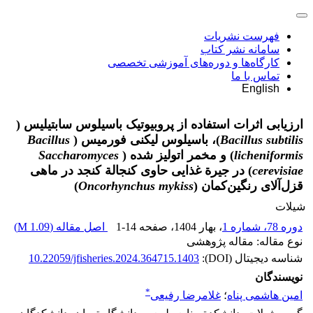
فهرست نشریات
سامانه نشر کتاب
کارگاه‌ها و دوره‌های آموزشی تخصصی
تماس با ما
English
ارزیابی اثرات استفاده از پروبیوتیک باسیلوس سابتیلیس (
Bacillus subtilis
)، باسیلوس لیکنی فورمیس (
Bacillus
licheniformis
) و مخمر اتولیز شده (
Saccharomyces
cerevisiae
) در جیرة غذایی حاوی کنجالة کنجد در ماهی
قزل‌آلای رنگین‌کمان (
Oncorhynchus mykiss
)
شیلات
دوره 78، شماره 1
، بهار 1404
، صفحه
1-14
اصل مقاله (
1.09 M
)
نوع مقاله: مقاله پژوهشی
شناسه دیجیتال (DOI):
10.22059/jfisheries.2024.364715.1403
نویسندگان
*
امین هاشمی پناه
؛
غلامرضا رفیعی