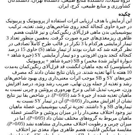
گروه شیلات، دانشکدة منابع طبیعی، دانشگاه تهران، دانشکدگان
کشاورزی و منابع طبیعی، کرج، ایران.
چکیده
این آزمایش با هدف ارزیابی اثرات استفاده از پروبیوتیک و پربیوتیک
در جیرة حاوی کنجالة کنجد روی شاخص‌های رشد، تغذیه، ترکیب
بیوشیمیایی بدن ماهی قزل‌آلای رنگین‌کمان و نیز قابلیت هضم
ظاهری ریزمغذی‌های جیره صورت گرفت. به‌همین منظور تعداد 3
تیمار آزمایشی هرکدام با 3 تکرار در قالب طرح کاملاً تصادفی در
نظر گرفته شد که عبارت بودند از تیمار شاهد (S) حاوی 15 درصد
کنجالة کنجد بدون افزودنی و دو تیمار آزمایشی SY (جیرة شاهد +
دیوارة اتولیز شدة مخمر) و SB (جیرة شاهد + پروبیوتیک
باسیلوسی) که بچه ماهیان انگشت قد قزل‌آلای رنگین‌کمان به‌مدت
10 هفته با آنها تغذیه شدند. در پایان نتایج نشان دادند که مصرف
جیره‌های SY و SB موجب اثرات معنی‌داری روی بهبود شاخص‌های
رشد و تغذیه از جمله وزن نهایی، ضریب رشد ویژه، درصد افزایش
وزن، ضریب تبدیل غذایی و نرخ بهره‌وری پروتئین و چربی نسبت به
ماهیان تغذیه شده از جیرة S شد (0/05>
P
). در شاخص بقا نیز نتایج
نشان از افزایش معنی‌دار (0/05>
P
) آن در تیمار SY نسبت به
تیمارهای SB و S داشتند. تجزیة ترکیب بیوشیمیایی عضلة ماهیان
نیز وجود اختلاف معنی‌دار را در میزان پروتئین و خاکستر عضلة
ماهیان مربوط به گروه‌های مختلف نشان داد (0/05>
P
)، اما در
میزان چربی و رطوبت اختلاف معنی‌داری مشاهده نشد (0/05<
P
).
مقایسة میانگین قابلیت هضم ظاهری مواد مغذی نیز اختلاف