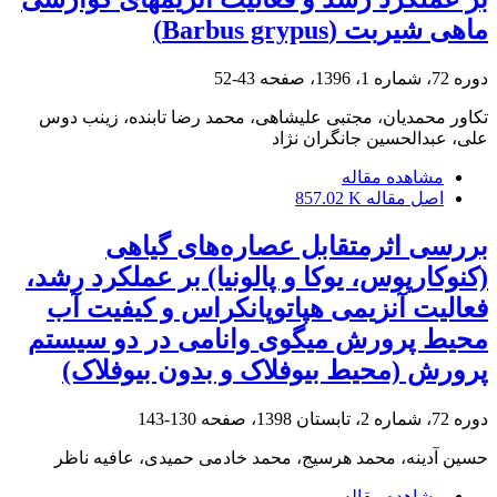
ماهی شیربت (Barbus grypus)
دوره 72، شماره 1، 1396، صفحه
43-52
تکاور محمدیان، مجتبی علیشاهی، محمد رضا تابنده، زینب دوس
علی، عبدالحسین جانگران نژاد
مشاهده مقاله
اصل مقاله
857.02 K
بررسی اثرمتقابل عصاره‌های گیاهی
(کنوکارپوس، یوکا و پالونیا) بر عملکرد رشد،
فعالیت آنزیمی هپاتوپانکراس و کیفیت آب
محیط پرورش میگوی وانامی در دو سیستم
پرورش (محیط بیوفلاک و بدون بیوفلاک)
دوره 72، شماره 2، تابستان 1398، صفحه
130-143
حسین آدینه، محمد هرسیج، محمد خادمی حمیدی، عافیه ناظر
مشاهده مقاله