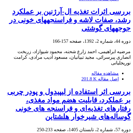
بررسی اثرات تغذیه ال-آرژنین بر عملکرد
رشد، صفات لاشه و فراسنجههای خونی در
جوجههای گوشتی
دوره 44، شماره 2، 1392، صفحه
157-166
مرضیه ابراهیمی، احمد زارع شحنه، محمود شیوازاد، زربخت
انصاری پیرسرائی، مجید تبیانیان، مسعود ادیب مرادی، کرامت
نوریجلیانی
مشاهده مقاله
اصل مقاله
201.8 K
بررسی اثر استفاده از لیپیدول و پودر چربی
بر عملکرد، قابلیت‌ هضم مواد مغذی،
رفتارهای تغذیه‌ای و فراسنجه های خونی
گوساله‌های شیرخوار هلشتاین
دوره 57، شماره 2، تابستان 1405، صفحه
233-250