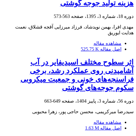
هزینه تولید جوجه گوشتی
دوره 18، شماره 3، 1395، صفحه
563-573
مهدى افرا، بهمن نویدشاد، فرزاد میرزایی آقجه قشلاق، نعمت
هدایت ایوریق
مشاهده مقاله
اصل مقاله
525.75 K
اثر سطوح مختلف اسیدیفایر در آب
آشامیدنی روی عملکرد رشد، برخی
فراسنجه‌های خونی و جمعیت میکروبی
سکوم جوجه‌های گوشتی
دوره 56، شماره 3، پاییز 1404، صفحه
649-663
سیدرضا میرکریمی، محسن حاجی پور، زهرا محبوبی
مشاهده مقاله
اصل مقاله
1.63 M