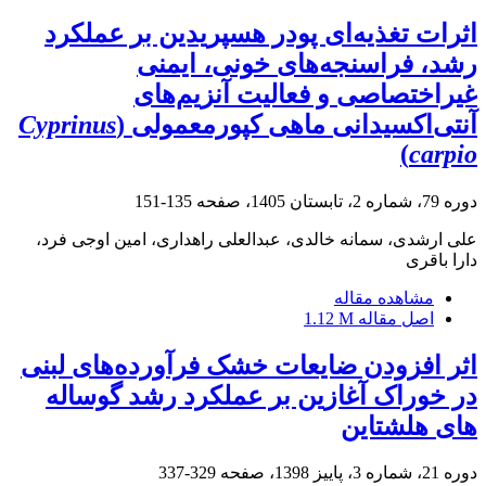
اثرات تغذیه‌ای پودر هسپریدین بر عملکرد
رشد، فراسنجه‌های خونی، ایمنی
غیراختصاصی و فعالیت آنزیم‌های
آنتی‌اکسیدانی ماهی کپور‌معمولی (
Cyprinus
)
carpio
دوره 79، شماره 2، تابستان 1405، صفحه
135-151
علی ارشدی، سمانه خالدی، عبدالعلی راهداری، امین اوجی فرد،
دارا باقری
مشاهده مقاله
اصل مقاله
1.12 M
اثر افزودن ضایعات خشک فرآورده‌های لبنی
در خوراک آغازین بر عملکرد رشد گوساله
های هلشتاین
دوره 21، شماره 3، پاییز 1398، صفحه
329-337