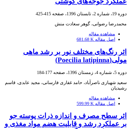
عملکرد جوجه‌های گوشتی
دوره 19، شماره 2، تابستان 1396، صفحه
415-425
محمدرضا رضوانی، گوهر سعادت منش
مشاهده مقاله
اصل مقاله
681.68 K
اثر رنگ‌های مختلف نور بر رشد ماهی
مولی(Poecilia latipinna)
دوره 5، شماره 4، زمستان 1396، صفحه
177-184
سعید شهبازی ناصرآباد، حامد غفاری فارسانی، مجید عابدی، قاسم
رشیدیان
مشاهده مقاله
اصل مقاله
599.99 K
اثر سطح مصرف و اندازه ذرات پوسته جو
بر عملکرد رشد و قابلیت هضم مواد مغذی و