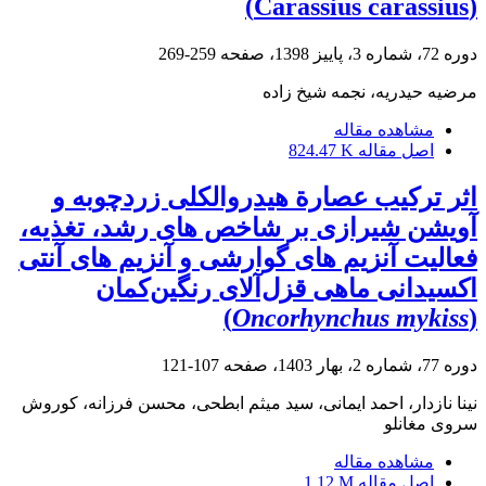
(Carassius carassius)
دوره 72، شماره 3، پاییز 1398، صفحه
259-269
مرضیه حیدریه، نجمه شیخ زاده
مشاهده مقاله
اصل مقاله
824.47 K
اثر ترکیب عصارة هیدروالکلی زردچوبه و
آویشن شیرازی بر شاخص های رشد، تغذیه،
فعالیت آنزیم های گوارشی و آنزیم های آنتی
اکسیدانی ماهی قزل‌آلای رنگین‌کمان
)
Oncorhynchus mykiss
(
دوره 77، شماره 2، بهار 1403، صفحه
107-121
نینا نازدار، احمد ایمانی، سید میثم ابطحی، محسن فرزانه، کوروش
سروی مغانلو
مشاهده مقاله
اصل مقاله
1.12 M