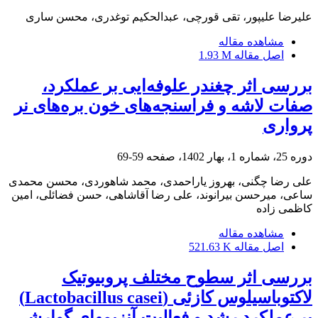
علیرضا علیپور، تقی قورچی، عبدالحکیم توغدری، محسن ساری
مشاهده مقاله
اصل مقاله
1.93 M
بررسی اثر چغندر علوفه‌ایی بر عملکرد،
صفات لاشه و فراسنجه‌های خون بره‌های نر
پرواری
دوره 25، شماره 1، بهار 1402، صفحه
59-69
علی رضا چگنی، بهروز یاراحمدی، محمد شاهوردی، محسن محمدی
ساعی، میرحسن بیرانوند، علی رضا آقاشاهی، حسن فضائلی، امین
کاظمی زاده
مشاهده مقاله
اصل مقاله
521.63 K
بررسی اثر سطوح مختلف پروبیوتیک
لاکتوباسیلوس کازئی (Lactobacillus casei)
بر عملکرد رشد و فعالیت آنزیمهای گوارشی