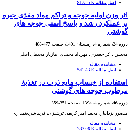
اصل مقاله
817.55 K
اثر وزن اولیه جوجه و تراکم مواد مغذی جیره
بر عملکرد رشد و پاسخ ایمنی جوجه های
گوشتی
دوره 24، شماره 4، زمستان 1401، صفحه
477-488
محسن ذاکر جعفری، مهرداد محمدی، مازیار محیطی اصلی
مشاهده مقاله
اصل مقاله
541.43 K
استفاده از خیساب مایع ذرت در تغذیۀ
مرطوب جوجه های گوشتی
دوره 46، شماره 4، 1394، صفحه
351-359
منصور یزدانیار، محمد امیر کریمی ترشیزی، فرید شریعتمداری
مشاهده مقاله
اصل مقاله
387.06 K