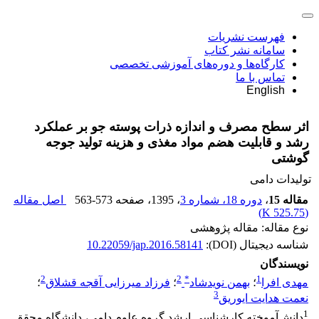
فهرست نشریات
سامانه نشر کتاب
کارگاه‌ها و دوره‌های آموزشی تخصصی
تماس با ما
English
اثر سطح مصرف و اندازه ذرات پوسته جو بر عملکرد
رشد و قابلیت هضم مواد مغذی و هزینه تولید جوجه
گوشتی
تولیدات دامی
مقاله 15
،
دوره 18، شماره 3
، 1395
، صفحه
563-573
اصل مقاله
)
525.75 K
(
نوع مقاله: مقاله پژوهشی
شناسه دیجیتال (DOI):
10.22059/jap.2016.58141
نویسندگان
2
2
*
1
مهدى افرا
؛
بهمن نویدشاد
؛
فرزاد میرزایی آقجه قشلاق
؛
3
نعمت هدایت ایوریق
1
دانش‌آموخته کارشناسی ارشد گروه علوم دامی، دانشگاه محقق