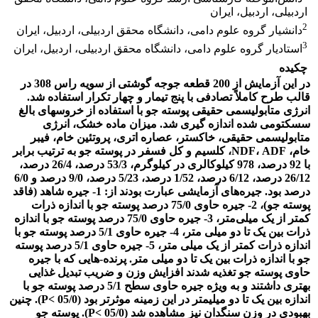
اردبیلی، اردبیل، ایران
2
دانشیار گروه علوم دامى، دانشگاه محقق اردبیلی، اردبیل، ایران
3
استادیار گروه علوم دامى، دانشگاه محقق اردبیلی، اردبیل، ایران
چکیده
در این آزمایش از 200 قطعه جوجه گوشتی از سویه راس 308 در
قالب طرح کاملاً تصادفى با پنج تیمار و چهار تکرار استفاده شد.
انرژی متابولیسمی حقیقی پوسته جو با استفاده از خروسهای بالغ
سسکتومی شده اندازه گیری شد. میزان ماده خشک، انرژی
متابولیسمی حقیقی، خاکستر، عصاره اتری، پروتئین خام، فیبر
خام، NDF، ADF، کلسیم و کل فسفر در پوسته جو به ترتیب برابر
با 92 درصد، 978 کیلوکالری در کیلوگرم، 53/3 درصد، 26/4 درصد،
26/12 درصد، 6/12 درصد، 1/52 درصد، 5/23 درصد، 9/0 درصد و 6/0
درصد بود. جیره‌های آزمایشی عبارت بودند از: 1- جیره شاهد (فاقد
پوسته جو)، 2- جیره‌ حاوی 75/0 درصد پوسته جو با اندازه ذرات
کمتر از یک میلی‌متر، 3- جیره‌ حاوی 75/0 درصد پوسته جو با اندازه
ذرات بین یک تا دو میلی متر، 4- جیره حاوی 5/1 درصد پوسته جو با
اندازه ذرات کمتر از یک میلی متر، 5- جیره حاوی 5/1 درصد پوسته
جو با اندازه ذرات بین یک تا دو میلی متر. پرنده-هایی که با جیره
حاوی پوسته جو تغذیه شدند افزایش وزن و ضریب تبدیل غذایی
بهتری داشتند و به ویژه جیره‌ حاوی سطح 5/1 درصد پوسته جو با
اندازه بین یک تا دو میلیمتر در این زمینه موثرتر بود (05/0 >P). چنین
بهبودی در وزن سنگدان نیز مشاهده شد (05/0 >P). پوسته جو