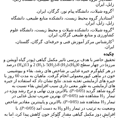
زابل، ایران
2
گروه شیلات، دانشگاه پیام نور، گرگان، ایران.
3
استادیار گروه محیط زیست، دانشکده منابع طبیعی، دانشگاه
زابل، زابل، ایران.
4
گروه شیلات، دانشکده شیلات و محیط زیست، دانشگاه علوم
کشاورزی و منابع طبیعی گرگان، ایران.
5
کارشناس مرکز آموزش فنی و حرفه‌ای، گرگان، گلستان،
ایران.
چکیده
تحقیق حاضر با هدف بررسی تاثیر مکمل گیاهی (پودر گیاه آویشن و
مرزه) در چهار سطح 0(H
)،2 (H
) و 13(H
)،8 (H
)، 5(H
) درصد
4
1
2
3
0
در هر کیلوگرم جیره غذایی ﺑﺮ شاخص ­های رشد، بقاء و بیوشیمی
خون در ﻣﺎﻫﯽ کپورمعمولی انجام گرفت. ماهیان به مدت 60 روز با
جیره­ های آزمایشی تغذیه شدند. نتایج نشان داد که استفاده از جیره
­های آزمایشی به­ طور معنی­ داری سبب افزایش بقاء نسبت به
گروه شاهد گردید (0/05<
P
). بالاترین وزن نهایی و نرخ رشد ویژه در
تیمار H
مشاهده شد (0/05<
P
). بهترین ضریب تبدیل غذایی در
3
تیمار H
مشاهده شد (0/05<
P
). بالاترین و پایین­ترین مقادیر شاخص
3
وضعیت به­ ترتیب در تیمار H
و H
به­ دست آمد (0/05<
P
). با
0
3
افزایش دوز مکمل گیاهی مقدار گلوکز خون کاهش پیدا کرد، اما به