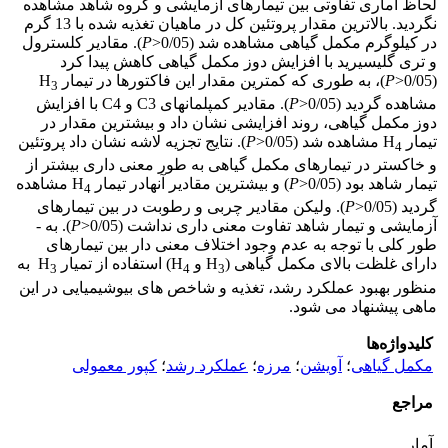
لحاظ آماری تفاوتی بین تیمارهای آزمایشی و گروه شاهد مشاهده
نگردید. بالاترین مقدار پروتئین کل در ماهیان تغذیه شده با 13 گرم
در کیلوگرم مکمل گیاهی مشاهده شد (0/05<
P
). مقادیر کلسترول
و تری گلیسیرید با افزایش دوز مکمل گیاهی کاهش پیدا کرد
(0/05<
P
)، به طوری ­که کمترین مقدار این فاکتورها در تیمار H
3
مشاهده گردید (0/05<
P
). مقادیر کمپلمانهای C3 و C4 با افزایش
دوز مکمل گیاهی، روند افزایشی نشان داد و بیشترین مقدار در
تیمار H
مشاهده شد (0/05<
P
). نتایج تجزیه لاشه نشان داد پروتئین
4
و خاکستر در تیمارهای مکمل گیاهی به­ طور معنی ­داری بیشتر از
تیمار شاهد بود (0/05<
P
) و بیشترین مقادیر آنهادر تیمار H
مشاهده
4
گردید (0/05<
P
). ولیکن مقادیر چربی و رطوبت در بین تیمارهای
آزمایشی و تیمار شاهد تفاوت معنی داری نداشت (0/05<
P
). به ­
طور کلی با توجه به عدم وجود اختلاف معنی ­دار بین تیمار­های
دارای غلظت بالای مکمل گیاهی (H
و H
) استفاده از تمیار H
به
3
4
3
منظور بهبود عملکرد رشد، تغذیه و شاخص های بیوشیمیایی در این
ماهی پیشنهاد می ­شود.
کلیدواژه‌ها
مکمل گیاهی
؛
آویشن
؛
مرزه
؛
عملکرد رشد
؛
کپور معمولی
مراجع
آمار