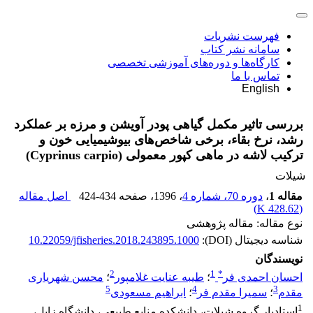
فهرست نشریات
سامانه نشر کتاب
کارگاه‌ها و دوره‌های آموزشی تخصصی
تماس با ما
English
بررسی تاثیر مکمل گیاهی پودر آویشن و مرزه بر عملکرد
رشد، نرخ بقاء، برخی شاخص‌های بیوشیمیایی خون و
ترکیب لاشه در ماهی کپور معمولی (Cyprinus carpio)
شیلات
مقاله 1
،
دوره 70، شماره 4
، 1396
، صفحه
424-434
اصل مقاله
)
428.62 K
(
نوع مقاله: مقاله پژوهشی
شناسه دیجیتال (DOI):
10.22059/jfisheries.2018.243895.1000
نویسندگان
2
1
*
احسان احمدی فر
؛
طیبه عنایت غلامپور
؛
محسن شهریاری
5
4
3
مقدم
؛
سمیرا مقدم فر
؛
ابراهیم مسعودی
1
استادیار گروه شیلات، دانشکده منابع طبیعی، دانشگاه زابل،