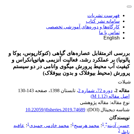
فهرست نشریات
سامانه نشر کتاب
کارگاه‌ها و دوره‌های آموزشی تخصصی
تماس با ما
English
بررسی اثرمتقابل عصاره‌های گیاهی (کنوکارپوس، یوکا و
پالونیا) بر عملکرد رشد، فعالیت آنزیمی هپاتوپانکراس و
کیفیت آب محیط پرورش میگوی وانامی در دو سیستم
پرورش (محیط بیوفلاک و بدون بیوفلاک)
شیلات
مقاله 2
،
دوره 72، شماره 2
، تابستان 1398
، صفحه
130-143
اصل مقاله (
1.12 M
)
نوع مقاله: مقاله پژوهشی
شناسه دیجیتال (DOI):
10.22059/jfisheries.2019.74689
نویسندگان
1
1
1
*
حسین آدینه
؛
محمد هرسیج
؛
محمد خادمی حمیدی
؛
عافیه
2
ناظر