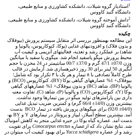
1
استادیار گروه شیلات، دانشکده کشاورزی و منابع طبیعی،
دانشگاه گنبد کاووس
2
دانش آموخته گروه شیلات، دانشکده کشاورزی و منابع طبیعی،
دانشگاه گنبد کاووس
چکیده
این مطالعه به­منظور بررسی اثر متقابل سیستم پرورش (بیوفلاک
و بدون فلاک) و افزودنی­های غذایی (یوکا، کنوکارپوس، پالونیا و
شاهد) بر عملکرد رشد و تغذیه، فعالیت­های آنزیمی و کیفیت آب
محیط پرورش میگو پاسفید انجام شد. میگوی پا سفید با میانگین
وزن 07/0± 47/1 گرم و 37/0± 00/7 سانتی­متر در 24 مخزن با حجم
آبگیری 50 لیتر برای 30 روز ذخیره­سازی شد. آزمایش در قالب
طرح کاملاً تصادفی با ۸ تیمار و هر یک با ۳ تکرار بود که شامل؛
بیوفلاک+ 1% عصاره­های گیاهی یوکا (BY)، کنوکارپوس (BCO) و
پالونیا (BP)، شاهد (BC) و بدون بیوفلاک+ 1% عصاره­های گیاهی
یوکا (Y)، کنوکارپوس (CO) و پالونیا (P)، شاهد (C). تفاوت معنی­
داری بین پارامترهای تولید میگو در بین تیمارها وجود نداشت.
بیشترین وزن (14/0± 66/4 گرم) و کمترین ضریب تبدیل غذایی
(04/0± 92/0) برای میگوهای پرورش یافته در تیمار BCO بدست
آمد. بیشترین سطح آمیلاز، لیپاز و پروتئاز در تیمارهای Y و BY به­
دست آمد. عصاره گیاه یوکا در جیره غذایی منجر به کاهش آمونیاک
شد. نتایج نشان داد که ازعصاره
Conocarpus erectus
برای تقویت
رشد و از عصاره
Yucca schidigera
برای بهبود کیفیت آب می­توان در