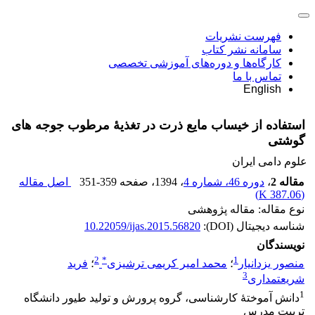
فهرست نشریات
سامانه نشر کتاب
کارگاه‌ها و دوره‌های آموزشی تخصصی
تماس با ما
English
استفاده از خیساب مایع ذرت در تغذیۀ مرطوب جوجه های
گوشتی
علوم دامی ایران
مقاله 2
،
دوره 46، شماره 4
، 1394
، صفحه
351-359
اصل مقاله
)
387.06 K
(
نوع مقاله: مقاله پژوهشی
شناسه دیجیتال (DOI):
10.22059/ijas.2015.56820
نویسندگان
2
*
1
منصور یزدانیار
؛
محمد امیر کریمی ترشیزی
؛
فرید
3
شریعتمداری
1
دانش آموختۀ کارشناسی، گروه پرورش و تولید طیور دانشگاه
تربیت مدرس