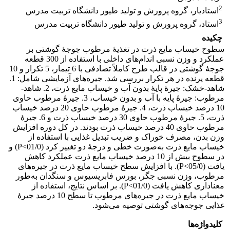
2
استادیار، گروه پرورش و تولید طیور دانشگاه تربیت مدرس
3
استاد، گروه پرورش و تولید طیور دانشگاه تربیت مدرس
چکیده
سطوح خیساب مایع ذرت در تغذیۀ مرطوب جوجۀ ‌گوشتی بر
عملکرد و وزن نسبی اندام‌های داخلی با استفاده از 300 قطعه
جوجۀ ‌گوشتی در قالب طرح کاملاً تصادفی با 6 تیمار، 5 تکرار و 10
قطعه پرنده در هر تکرار بررسی شد. جیره‌های آزمایشی شامل: 1.
شاهد-خشک: جیرۀ پایۀ بدون آب و خیساب مایع ذرت، 2. شاهد-
مرطوب: جیرۀ پایه با آب و بدون خیساب، 3. جیرۀ مرطوب حاوی
10 درصد خیساب ذرت، 4. جیرۀ مرطوب حاوی 20 درصد خیساب
ذرت، 5. جیرۀ مرطوب حاوی 30 درصد خیساب ذرت و 6. جیرۀ
مرطوب حاوی 40 درصد خیساب ذرت بودند. در کل دوره افزایش
وزن بدن، مصرف خوراک و ضریب تبدیل غذایی با استفاده از
خیساب مایع ذرت به‌صورت خطی و درجۀ دو تغییر کرد (01/0>P) و
در سطوح بیش از 10 درصد خیساب مایع ذرت عملکرد کاهش
یافت (05/0>P). با افزایش سطح خیساب مایع ذرت در جیره‌های
مرطوب، وزن نسبی جگر، بورس فابریسیوس و سنگدان به‌طور
معناداری کاهش یافت (01/0>P). بر اساس نتایج، استفاده از
خیساب مایع ذرت در جیره‌های مرطوب تا سطح 10 درصد جیرۀ
غذایی جوجه‌های گوشتی توصیه می‌شود.
کلیدواژه‌ها