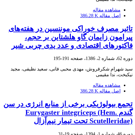
مشاهده مقاله
اصل مقاله
386.28 K
تاثیر مصرف خوراکی موننسین در هفته‌های
پیرامون زایمان گاو هلشتاین بر ‌حجم،
فاکتورهای اقتصادی و عدد یدی چربی شیر
دوره 62، شماره 2، 1386، صفحه
191-195
سید شهرام شکرفروش، مهدی محبی فانی، سعید نظیفی، مجید
نیکبخت، ندا مقیمی
مشاهده مقاله
اصل مقاله
386.28 K
تجمع بیولوژیکی برخی از منابع انرژی در سن
گندم Eurygaster integriceps (Hem.
Scutelleridae) تحت تیمار نیم‌آزال
دوره 46، شماره 1، 1394، صفحه
19-31