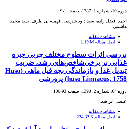
دوره 10، شماره 1، 1387، صفحه
1-9
احمد افضل‌ زاده، سید داود شریفی، فهمیه بی طرف، سید محمد
هاشمی
مشاهده مقاله
اصل مقاله
1.19 M
بررسی اثرات سطوح مختلف چربی جیره
غذایی بر برخی‌شاخص‌های رشد، ضریب
تبدیل غذا و بازماندگی بچه فیل ماهی (Huso
huso Linnaeus, 1758) پرورشی
دوره 64، شماره 2، 1390، صفحه
93-106
عیسی ابراهیمی
مشاهده مقاله
اصل مقاله
234.33 K