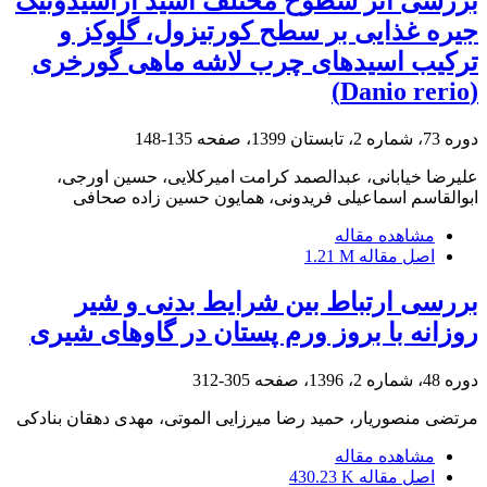
بررسی اثر سطوح مختلف اسید آراشیدونیک
جیره غذایی بر سطح کورتیزول، گلوکز و
ترکیب اسیدهای چرب لاشه ماهی گورخری
(Danio rerio)
دوره 73، شماره 2، تابستان 1399، صفحه
135-148
علیرضا خیابانی، عبدالصمد کرامت امیرکلایی، حسین اورجی،
ابوالقاسم اسماعیلی فریدونی، همایون حسین زاده صحافی
مشاهده مقاله
اصل مقاله
1.21 M
بررسی ارتباط بین شرایط بدنی و شیر
روزانه با بروز ورم پستان در گاوهای شیری
دوره 48، شماره 2، 1396، صفحه
305-312
مرتضی منصوریار، حمید رضا میرزایی الموتی، مهدی دهقان بنادکی
مشاهده مقاله
اصل مقاله
430.23 K