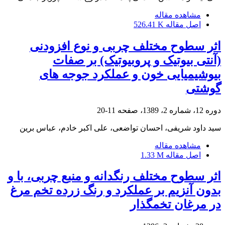
مشاهده مقاله
اصل مقاله
526.41 K
اثر سطوح مختلف چربی و نوع افزودنی
(آنتی بیوتیک و پروبیوتیک) بر صفات
بیوشیمیایی خون و عملکرد جوجه های
گوشتی
دوره 12، شماره 2، 1389، صفحه
11-20
سید داود شریفی، احسان تواضعی، علی اکبر خادم، عباس برین
مشاهده مقاله
اصل مقاله
1.33 M
اثر سطوح مختلف رنگدانه و منبع چربی، با و
بدون آنزیم بر عملکرد و رنگ زرده تخم مرغ
در مرغان تخمگذار