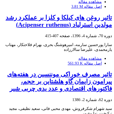
مشاهده مقاله
اصل مقاله
3.81 M
تاثیر روغن های کیلکا و کلزا بر عملکرد رشد
مولدین استرلیاد (Acipenser ruthenus)
دوره 70، شماره 4، 1396، صفحه
407-415
سارا پورحسین سارمه، امیرهوشنگ بحری، بهرام فلاحتکار، مهتاب
یارمحمدی، علیرضا سالارزاده
مشاهده مقاله
اصل مقاله
561.93 K
تاثیر مصرف خوراکی موننسین در هفته‌های
پیرامون زایمان گاو هلشتاین بر ‌حجم،
فاکتورهای اقتصادی و عدد یدی چربی شیر
دوره 62، شماره 2، 1386
سید شهرام شکرفروش، مهدی محبی فانی، سعید نظیفی، مجید
نیکبخت، ندا مقیمی