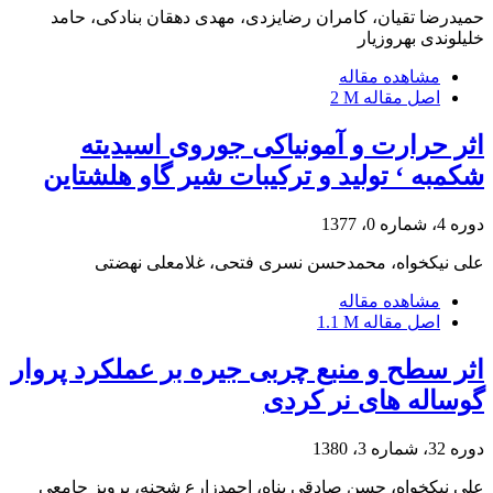
حمیدرضا تقیان، کامران رضایزدی، مهدی دهقان بنادکی، حامد
خلیلوندی بهروزیار
مشاهده مقاله
اصل مقاله
2 M
اثر حرارت و آمونیاکی جوروی اسیدیته
شکمبه ‘ تولید و ترکیبات شیر گاو هلشتاین
دوره 4، شماره 0، 1377
علی نیکخواه، محمدحسن نسری فتحی، غلامعلی نهضتی
مشاهده مقاله
اصل مقاله
1.1 M
اثر سطح و منبع چربی جیره بر عملکرد پروار
گوساله های نر کردی
دوره 32، شماره 3، 1380
علی نیکخواه، حسن صادقی پناه، احمدزارع شحنه، پرویز جامعی