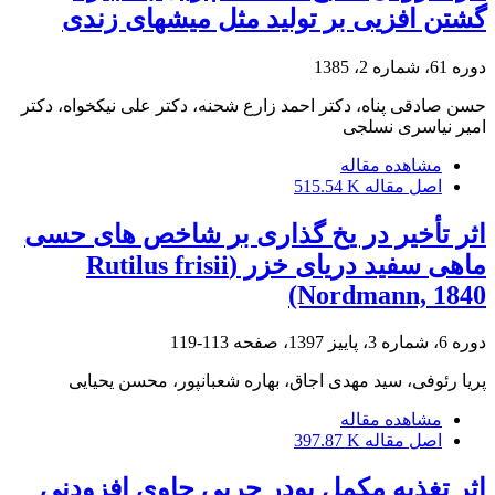
گشتن افزیی بر تولید مثل میشهای زندی
دوره 61، شماره 2، 1385
حسن صادقی پناه، دکتر احمد زارع شحنه، دکتر علی نیکخواه، دکتر
امیر نیاسری نسلجی
مشاهده مقاله
اصل مقاله
515.54 K
اثر تأخیر در یخ گذاری بر شاخص های حسی
ماهی سفید دریای خزر (Rutilus frisii
(Nordmann, 1840
دوره 6، شماره 3، پاییز 1397، صفحه
113-119
پریا رئوفی، سید مهدی اجاق، بهاره شعبانپور، محسن یحیایی
مشاهده مقاله
اصل مقاله
397.87 K
اثر تغذیه مکمل‌ پودر چربی حاوی افزودنی