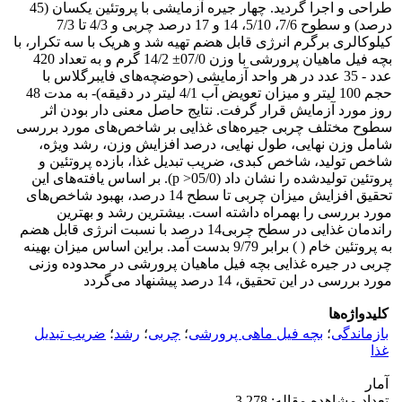
طراحی و اجرا گردید. چهار جیره آزمایشی با پروتئین یکسان (45
درصد) و سطوح 7/6، 5/10، 14 و 17 درصد چربی و 4/3 تا 7/3
کیلوکالری برگرم انرژی قابل هضم تهیه شد و هریک با سه تکرار، با
بچه فیل ماهیان پرورشی با وزن 07/0± 14/2 گرم و به تعداد 420
عدد - 35 عدد در هر واحد آزمایشی (حوضچه‌های فایبرگلاس با
حجم 100 لیتر و میزان تعویض آب 4/1 لیتر در دقیقه)- به مدت 48
روز مورد آزمایش قرار گرفت. نتایج حاصل معنی دار بودن اثر
سطوح مختلف چربی جیره‌های غذایی بر شاخص‌های مورد بررسی
شامل وزن نهایی، طول نهایی، درصد افزایش وزن، رشد ویژه،
شاخص تولید، شاخص کبدی، ضریب تبدیل غذا، بازده پروتئین و
پروتئین تولیدشده را نشان داد (05/0< p). بر اساس یافته‌های این
تحقیق افزایش میزان چربی تا سطح 14 درصد، بهبود شاخص‌های
مورد بررسی را بهمراه داشته است. بیشترین رشد و بهترین
راندمان غذایی در سطح چربی14 درصد با نسبت انرژی قابل هضم
به پروتئین خام ( ) برابر 9/79 بدست آمد. براین اساس میزان بهینه
چربی در جیره غذایی بچه فیل ماهیان پرورشی در محدوده وزنی
مورد بررسی در این تحقیق، 14 درصد پیشنهاد می‌گردد
کلیدواژه‌ها
بازماندگی
؛
بچه فیل ماهی پرورشی
؛
چربی
؛
رشد
؛
ضریب تبدیل
غذا
آمار
تعداد مشاهده مقاله: 3,278