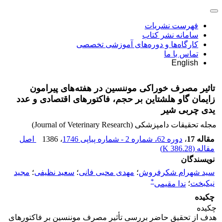
فهرست نشریات
سامانه نشر کتاب
کارگاه‌ها و دوره‌های آموزشی تخصصی
تماس با ما
English
تاثیر مصرف خوراکی موننسین در هفته‌های پیرامون
زایمان گاو هلشتاین بر ‌حجم، فاکتورهای اقتصادی و عدد
یدی چربی شیر
مجله تحقیقات دامپزشکی (Journal of Veterinary Research)
مقاله 17
،
دوره 62، شماره 2 - شماره پیاپی 1746
، 1386
اصل
مقاله (
386.28 K
)
نویسندگان
سید شهرام شکرفروش
؛
مهدی محبی فانی
؛
سعید نظیفی
؛
مجید
*
نیکبخت
؛
ندا مقیمی
چکیده
‌چکیده
هدف از تحقیق حاضر بررسی تأثیر مصرف موننسین بر فاکتورهای