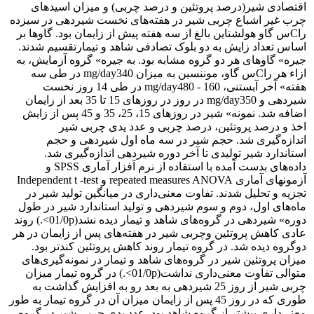
اقتصادی شیر(درصد پروتئین و درصد چربی) و میزان اسیدهای
چرب غیر اشباع چربی شیر در هفته‌های نخست شیردهی در سیزده
راCس گاو هولشتاین بالغ از سه هفته پیش از زایمان بود. گاوها بر
اساس تعداد زایش به دو بلوک تصادفی شاهد و تیمارتقسیم شدند.
جیره» گاوهای هر دو گروه مشابه بود. به جیره» گروه آزمایش، به
ازاء هر راCس گاو، موننسین به میزان mg/day340 در طی سه
هفته» آخر آبستنی، mg/day480 - 160 در طی 14 روز نخست
شیردهی و mg/day350 در روز در روزهای 15 تا 35 بعد از زایمان
اضافه شد. نمونه» شیر در روزهای 15، 25، 35 و 45 پس از زایش
اخذ و درصد پروتئین، درصد چربی و عدد یدی چربی شیر
اندازه‌گیری شد. حجم شیر در سه ماه اول شیردهی و حجم
استاندارد شیر تولیدی تا آخر دوره شیردهی اندازه‌گیری شد.
داده‌های بدست آمده با استفاده از نرم آفزار آماری SPSS ‌و
آزمونهای آماری repeated measures ANOVA و Independent t -test
‌تجزیه و تحلیل شدند. تفاوت معنی‌داری در میانگین تولید شیر در
ماه‌های اول، دوم و سوم شیردهی و تولید استاندارد شیر در طول
دوره» شیردهی در گروه‌های شاهد و تیمار دیده نشد(01/0p>‌.) روند
عادی کاهش پروتئین وچربی شیر در هفته‌های پس از زایمان در هر
دوگروه دیده شد. در گروه تیمار روند کاهش پروتئین کندتر بود.
میزان پروتئین شیر در گروه‌های شاهد و تیمار در نمونه‌گیری‌های
متوالی تفاوت معنی‌داری نداشت(01/0p>‌.) در گروه تیمار میزان
چربی شیر از روز 25 شیردهی به بعد رو به افزایش گذاشت به
طوری که در روز 45 پس از زایمان میزان آن در گروه تیمار به طور
معنی‌داری بیشتر از گروه شاهد بود. عدد یدی چربی شیر در گروه