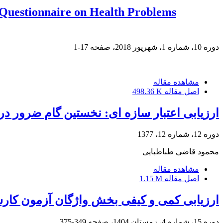
r Questionnaire on Health Problems
دوره 10، شماره 1، شهریور 2018، صفحه
17-1
مشاهده مقاله
اصل مقاله
498.36 K
ارزیابی اعتبار سازه ای: نخستین گام ضرور د
دوره 12، شماره 12، 1377
محمود قاضی طباطبایی
مشاهده مقاله
اصل مقاله
1.15 M
ارزیابی کمی و کیفی بخش واژگان آزمون کارش
دوره 15، شماره 4، زمستان 1404، صفحه
349-375