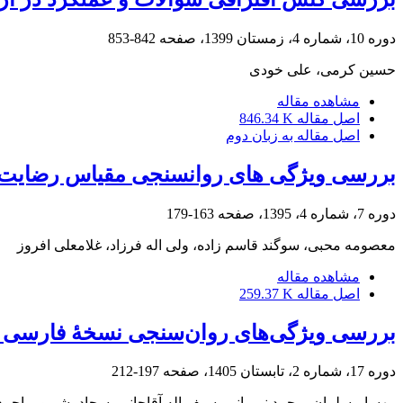
دوره 10، شماره 4، زمستان 1399، صفحه
842-853
حسین کرمی، علی خودی
مشاهده مقاله
اصل مقاله
846.34 K
اصل مقاله به زبان دوم
بررسی ویژگی های روانسنجی مقیاس رضایت م
دوره 7، شماره 4، 1395، صفحه
163-179
معصومه محبی، سوگند قاسم زاده، ولی اله فرزاد، غلامعلی افروز
مشاهده مقاله
اصل مقاله
259.37 K
بررسی ویژگی‌های روان‌سنجی نسخۀ فارسی پر
دوره 17، شماره 2، تابستان 1405، صفحه
197-212
مهسا مسلمان، محمد نریمانی، سیف اله آقاجانی، سجاد بشرپور، احمد