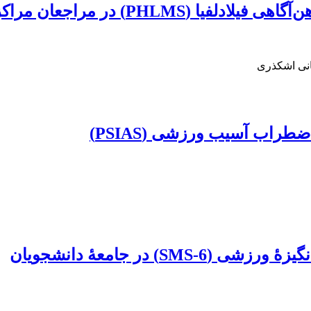
عان مراکز مشاوره و روان‌درمانی
انی اشکذری
راب آسیب ورزشی (PSIAS)
 در جامعۀ دانشجویان