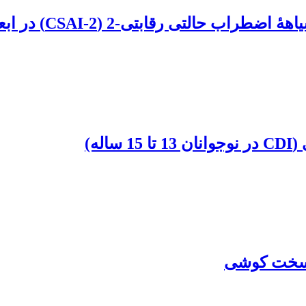
ی-2 (CSAI-2) در ابعاد شدت، جهت و فرکانس
له)
س سخت کوشی