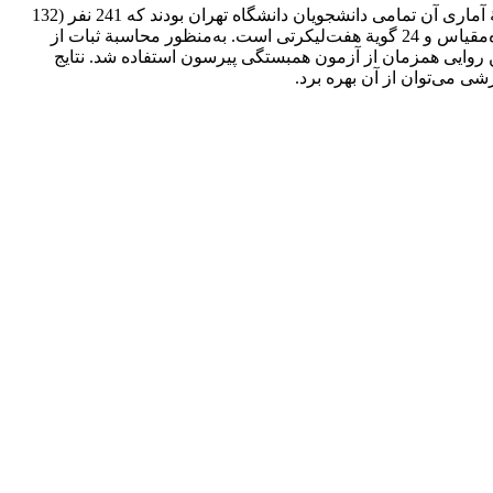
هدف از این پژوهش، بررسی روایی و پایایی نسخۀ فارسی مقیاس انگیزۀ ورزشی-6 بود. این پژوهش از نوع توصیفی و همبستگی بود و جامعۀ آماری آن تمامی دانشجویان دانشگاه تهران بودند که 241 نفر (132
مرد و 109 زن) با دامنۀ سنی 18 تا 30 سال ابزار موردنظر را تکمیل کردند. ابزار اندازه‌گیری مقیاس انگیزۀ ورزشی-6 بود که داری شش خرده‌مقیاس و 24 گویة هفت‌لیکرتی است. به‌منظور محاسبة ثبات از
ن روایی همزمان از آزمون همبستگی پیرسون استفاده شد. نتایج