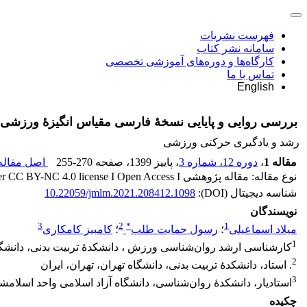
فهرست نشریات
سامانه نشر کتاب
کارگاه‌ها و دوره‌های آموزشی تخصصی
تماس با ما
English
بررسی روایی و پایایی نسخۀ فارسی مقیاس انگیزۀ ورزشی (SMS-6) در جامعۀ دانشجویا
رشد و یادگیری حرکتی ورزشی
مقاله 1
،
دوره 12، شماره 3
، پاییز 1399
، صفحه
255-270
اصل مقاله 
نوع مقاله: مقاله پژوهشی Released under CC BY-NC 4.0 license I Open Access I
شناسه دیجیتال (DOI):
10.22059/jmlm.2021.208412.1098
نویسندگان
3
2
*
1
میلاد اسماعیلی
؛
رسول حمایت طلب
؛
کامبیز کامکاری
1
کارشناسی ارشد روان‌شناسی ورزش ، دانشکدۀ تربیت بدنی، دانشگاه 
2
. استاد، دانشکدۀ تربیت بدنی، دانشگاه تهران، تهران، ایران
3
استادیار، دانشکدۀ روان‌شناسی، دانشگاه آزاد اسلامی واحد اسلامش
چکیده