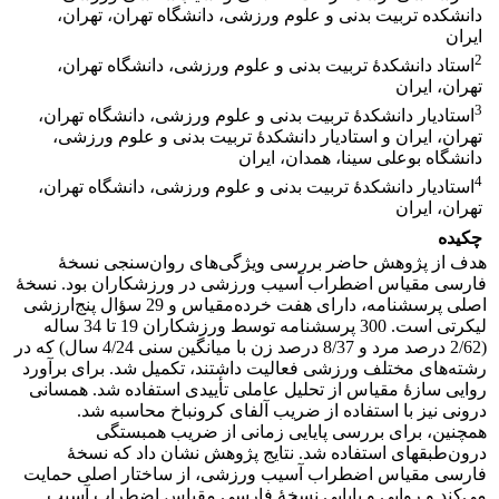
دانشکده تربیت بدنی و علوم ورزشی، دانشگاه تهران، تهران،
ایران
2
استاد دانشکدۀ تربیت بدنی و علوم ورزشی، دانشگاه تهران،
تهران، ایران
3
استادیار دانشکدۀ تربیت بدنی و علوم ورزشی، دانشگاه تهران،
تهران، ایران و استادیار دانشکدۀ تربیت بدنی و علوم ورزشی،
دانشگاه بوعلی سینا، همدان، ایران
4
استادیار دانشکدۀ تربیت بدنی و علوم ورزشی، دانشگاه تهران،
تهران، ایران
چکیده
هدف از پژوهش حاضر بررسی ویژگی‌های روان‌سنجی نسخۀ
فارسی مقیاس اضطراب آسیب ورزشی در ورزشکاران بود. نسخۀ
اصلی پرسشنامه، دارای هفت خرده‌مقیاس و 29 سؤال پنج‌ارزشی
لیکرتی است. 300 پرسشنامه توسط ورزشکاران 19 تا 34 ساله
(2/62 درصد مرد و 8/37 درصد زن با میانگین سنی 4/24 سال) که در
رشته‌های مختلف ورزشی فعالیت داشتند، تکمیل شد. برای برآورد
روایی سازۀ مقیاس از تحلیل عاملی تأییدی استفاده شد. همسانی
درونی نیز با استفاده از ضریب آلفای کرونباخ محاسبه شد.
همچنین، برای بررسی پایایی زمانی از ضریب همبستگی
درون‌طبقه‎ای استفاده شد. نتایج پژوهش نشان داد که نسخۀ
فارسی مقیاس اضطراب آسیب ورزشی، از ساختار اصلی حمایت
می‌کند و روایی و پایایی نسخۀ فارسی مقیاس اضطراب آسیب