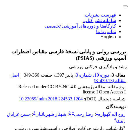
فهرست نشریات
سامانه نشر کتاب
کارگاه‌ها و دوره‌های آموزشی تخصصی
تماس با ما
English
بررسی روایی و پایایی نسخۀ فارسی مقیاس اضطراب
آسیب ورزشی (PSIAS)
رشد و یادگیری حرکتی ورزشی
مقاله 3
،
دوره 10، شماره 3
، پاییز 1397
، صفحه
349-366
اصل
مقاله (
439.13 K
)
نوع مقاله: مقاله پژوهشی Released under CC BY-NC 4.0
license I Open Access I
شناسه دیجیتال (DOI):
10.22059/jmlm.2018.224533.1204
نویسندگان
3
2
*
1
روح اله گهواره
؛
رضا رجبی
؛
شهناز شهربانیان
؛
حسن غرایاق
4
زندی
1
کارشناسی ارشد حرکات اصلاحی و آسیب‌شناسی ورزشی،