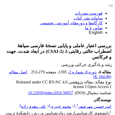
فهرست نشریات
سامانه نشر کتاب
کارگاه‌ها و دوره‌های آموزشی تخصصی
تماس با ما
English
بررسی اعتبار عاملی و پایایی نسخۀ فارسی سیاهۀ
اضطراب حالتی رقابتی-2 (CSAI-2) در ابعاد شدت، جهت
و فرکانس
رشد و یادگیری حرکتی ورزشی
مقاله 4
،
دوره 8، شماره 2
، 1395
، صفحه
253-279
اصل مقاله
)
344.08 K
(
نوع مقاله: مقاله پژوهشی Released under CC BY-NC 4.0
license I Open Access I
شناسه دیجیتال (DOI):
10.22059/jmlm.2016.58937
نویسندگان
3
2
1
*
امیرحسین مهرصفر
؛
محمد خبیری
؛
علی مقدم زاده
1
دانشجوی کارشناسی‌ارشد روا‌‌ن‌شناسی ورزش، دانشکدۀ تربیت