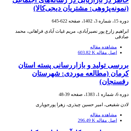
خاطر در بازاریابی در رسانه‌های اجتماعی
(نمونه‌پژوهی: مشتریان دیجی‌کالا)
دوره 15، شماره 3، 1402، صفحه
622-645
ابراهیم زارع پور نصیرآبادی، مریم غیاث آبادی فراهانی، محمد
صادقی
مشاهده مقاله
اصل مقاله
603.82 K
بررسی تولید و بازاررسانی پسته استان
کرمان (مطالعه موردی: شهرستان
رفسنجان)
دوره 6، شماره 1، 1383، صفحه
39-48
لادن شفیعى، امیر حسین چیذرى، زهرا پورجوپارى
مشاهده مقاله
اصل مقاله
296.49 K