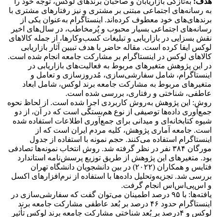
هدف:
به‌تازگی بازاریابان و صاحبان برندهای لوکس، توجه خود را
به رسانه‌های اجتماعی مبتنی بر مشتری و نیز رفتارهای مشتری با
برندهای‌های خود معطوف کرده‌اند. اینستاگرام به‌عنوان یکی از
رسانه‌های اجتماعی بسیار محبوب و پُرمخاطب، در سال‌های اخیر
نقش بسزایی در بازاریابی و تبلیغات کسب‌وکارها، از جمله کالاهای
لوکس ایفا کرده است. مقاله حاضر با هدف تبیین آثار بازاریابی
کالاهای لوکس در اینستاگرام بر مشارکت جامعه انجام شده است.
در این پژوهش متغیرهای مربوط به فعالیت‌های بازاریابی در
اینستاگرام، شامل سفارشی‌سازی، مُدروزسازی و تعامل و
متغیرهای مربوط به مشارکت جامعه برند لوکس، شامل ابعاد
عاطفی، شناختی و رفتاری، بررسی شده است.
روش: این پژوهش به‌روش کاربردی اجرا شده است. از لحاظ نحوه
جمع‌آوری داده‌ها توصیفی از نوع هم‌بستگی است که در آن، از دو
شیوه کتابخانه‌ای و میدانی برای جمع‌آوری اطلاعات استفاده شده
است. جامعه آماری پژوهش، کلیه مردم ایران است که از
اینستاگرام استفاده می‌کنند. حجم نمونه با استفاده از جدول
مورگان ۳۸۴ نفر در نظر گرفته شد. روش انتخاب نمونه‌ها تصادفی
بود. متغیرهای این پژوهش از طریق توزیع پرسش‌نامه استاندارد
فتایس و همکاران (۲۰۲۲) در بین دانشجویان دانشگاه تهران
بررسی شد. تجزیه‌وتحلیل داده‌ها با استفاده از نرم‌افزارهای اکسل
و اس‌پی‌اس‌اس انجام گرفت.
یافته‌ها: با ۹۵ درصد اطمینان می‌توان گفت که سفارشی‌سازی در
اینستاگرام حدود ۴۶ درصد بر بُعد عاطفی مشارکت جامعه برند
لوکس و ۴درصد بر بُعد شناختی مشارکت جامعه برند لوکس تأثیر