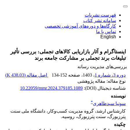
فهرست نشریات
سامانه نشر کتاب
کارگاه‌ها و دوره‌های آموزشی تخصصی
تماس با ما
English
اینستاگرام و آثار بازاریابی کالاهای تجملی: بررسی تأثیر
تبلیغات برند تجملی بر مشارکت جامعه برند
بررسی‌های مدیریت رسانه
دوره 3، شماره 1
، 1403
، صفحه
134-152
اصل مقاله (
438.03 K
)
نوع مقاله: مقاله پژوهشی
شناسه دیجیتال (DOI):
10.22059/mmr.2024.379185.1089
نویسنده
*
سونیا سیدطاهری
کارشناس ارشد، گروه مدیریت کسب‌وکار، دانشگاه ملی سنت
پترزبورگ، سنت پترزبورگ، روسیه.
چکیده