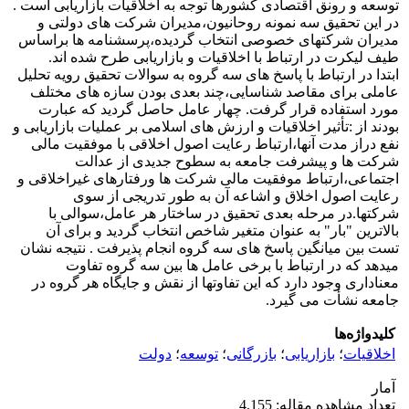
توسعه و رونق اقتصادی کشورها توجه به اخلاقیات بازاریابی است .
در این تحقیق سه نمونه روحانیون،مدیران شرکت های دولتی و
مدیران شرکتهای خصوصی انتخاب گردیده،پرسشنامه ها براساس
طیف لیکرت در ارتباط با اخلاقیات و بازاریابی طرح شده اند.
ابتدا در ارتباط با پاسخ های سه گروه به سوالات تحقیق رویه تحلیل
عاملی برای مقاصد شناسایی،چند بعدی بودن سازه های مختلف
مورد استفاده قرار گرفت. چهار عامل حاصل گردید که عبارت
بودند از :تأثیر اخلاقیات و ارزش های اسلامی بر عملیات بازاریابی و
نفع دراز مدت آنها،ارتباط رعایت اصول اخلاقی با موفقیت مالی
شرکت ها و پیشرفت جامعه به سطوح جدیدی از عدالت
اجتماعی،ارتباط موفقیت مالی شرکت ها ورفتارهای غیراخلاقی و
رعایت اصول اخلاق و اشاعه آن به طور تدریجی از سوی
شرکتها.در مرحله بعدی تحقیق در ساختار هر عامل،سوالی با
بالاترین "بار" به عنوان متغیر شاخص انتخاب گردید و برای آن
تست بین میانگین پاسخ های سه گروه انجام پذیرفت . نتیجه نشان
میدهد که در ارتباط با برخی عامل ها بین سه گروه تفاوت
معناداری وجود دارد که این تفاوتها از نقش و جایگاه هر گروه در
جامعه نشأت می گیرد.
کلیدواژه‌ها
اخلاقیات
؛
بازاریابی
؛
بازرگانی
؛
توسعه
؛
دولت
آمار
تعداد مشاهده مقاله: 4,155