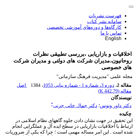
فهرست نشریات
سامانه نشر کتاب
کارگاه‌ها و دوره‌های آموزشی تخصصی
تماس با ما
English
اخلاقیات و بازاریابی ،بررسی تطبیقی نظرات
روحانیون،مدیران شرکت های دولتی و مدیران شرکت
های خصوصی
مجله علمی "مدیریت فرهنگ سازمانی"
مقاله 2
،
دوره 3، شماره 1 - شماره پیاپی 1053
، 1384
اصل
مقاله (
442.79 K
)
نویسندگان
*
دکتر داور ونوس
؛
دکتر جمال خانی جزنی
چکیده
این تحقیق در جهت نشان دادن جلوه گاههای نظام اسلامی در
ارتباط با اخلاقیات بازاریابی در سطح ایده آل و عملگرایی انجام
شده است . این امر مساله مهمی است ؛ چرا که یکی از ضروریات