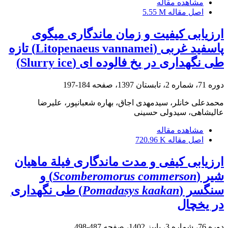
مشاهده مقاله
اصل مقاله
5.55 M
ارزیابی کیفیت و زمان ماندگاری میگوی
پاسفید غربی (Litopenaeus vannamei) تازه
طی نگهداری در یخ فالوده ای (Slurry ice)
دوره 71، شماره 2، تابستان 1397، صفحه
184-197
محمدعلی خانلر، سیدمهدی اجاق، بهاره شعبانپور، علیرضا
عالیشاهی، سیدولی حسینی
مشاهده مقاله
اصل مقاله
720.96 K
ارزیابی کیفی و مدت ماندگاری فیلة ماهیان
شیر (
Scomberomorus commerson
) و
سنگسر (
Pomadasys kaakan
) طی نگهداری
در یخچال
دوره 76، شماره 3، پاییز 1402، صفحه
487-498