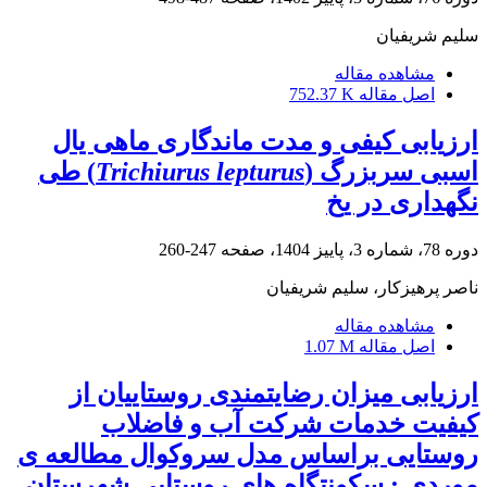
سلیم شریفیان
مشاهده مقاله
اصل مقاله
752.37 K
ارزیابی کیفی و مدت ماندگاری ماهی یال
اسبی سربزرگ (
Trichiurus lepturus
) طی
نگهداری در یخ
دوره 78، شماره 3، پاییز 1404، صفحه
247-260
ناصر پرهیزکار، سلیم شریفیان
مشاهده مقاله
اصل مقاله
1.07 M
ارزیابی میزان رضایتمندی روستاییان از
کیفیت خدمات شرکت آب و فاضلاب
روستایی براساس مدل سروکوال مطالعه ی
موردی : سکونتگاه های روستایی شهرستان