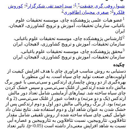
2
1
*
شیوا روفی گری حقیقت
؛
سید احمد تقی شکرگزار
؛
کوروش
2
3
فلکرو
؛
صغری محبیان اطاقوری
1
عضو هیات علمی پژوهشکده چای، موسسه تحقیقات علوم
باغبانی، سازمان تحقیقات، آموزش و ترویج کشاورزی، لاهیجان،
ایران
2
کارشناس پژوهشکده چای، موسسه تحقیقات علوم باغبانی،
سازمان تحقیقات، آموزش و ترویج کشاورزی، لاهیجان، ایران
3
محقق پژوهشکده چای، موسسه تحقیقات علوم باغبانی،
سازمان تحقیقات، آموزش و ترویج کشاورزی، لاهیجان، ایران
چکیده
دستیابی به روش مناسب فراوری چای با هدف افزایش کیفیت از
اولویت‌های صنعت تولید چای سیاه است. به این منظور با
بهره‌گیری از دو روش چایسازی ارتدکس و سی‌تی‌سی با عبور برگ
مالش داده شده ارتدکس از غلتک سی‌تی‌سی و سپس خشک کردن
چای سیاه ساخته شد. تیمارهای آزمایشی شامل تعداد دور مالش
ارتدکس (یک و دو مرتبه) و دفعات عبور از غلتک سی‌تی‌سی (2 و 4
مرتبه) بود. از برگ روغربالی مالش دور اول و دوم ارتدکس پس از
خشک شدن به عنوان شاهد اول و دوم استفاده شد. نتایج نشان داد
عوامل کیفی چای سیاه ساخته شده از روش تلفیقی شامل مقدار
تئافلاوین، تئاروبیجین، نسبت تئافلاوین به تئاروبیجین و عصاره آبی
نسبت به شاهد افزایش معنی‌دار داشته است (p<0.05). تاثیر تعداد