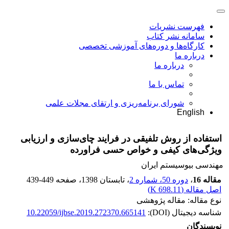
فهرست نشریات
سامانه نشر کتاب
کارگاه‌ها و دوره‌های آموزشی تخصصی
درباره ما
درباره ما
تماس با ما
شورای برنامه‌ریزی و ارتقای مجلات علمی
English
استفاده از روش تلفیقی در فرایند چای‌سازی و ارزیابی
ویژگی‌های کیفی و خواص حسی فراورده
مهندسی بیوسیستم ایران
مقاله 16
،
دوره 50، شماره 2
، تابستان 1398
، صفحه
439-449
اصل مقاله (
698.11 K
)
نوع مقاله: مقاله پژوهشی
شناسه دیجیتال (DOI):
10.22059/ijbse.2019.272370.665141
نویسندگان