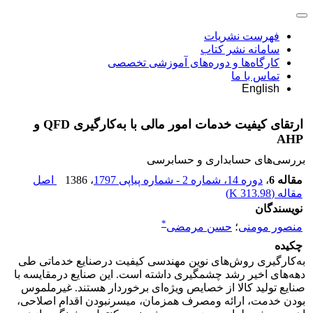
فهرست نشریات
سامانه نشر کتاب
کارگاه‌ها و دوره‌های آموزشی تخصصی
تماس با ما
English
ارتقای کیفیت خدمات امور مالی با به‌کارگیری QFD و
AHP
بررسی‏‌های حسابداری و حسابرسی
مقاله 6
،
دوره 14، شماره 2 - شماره پیاپی 1797
، 1386
اصل
مقاله (
313.98 K
)
نویسندگان
*
منصور مومنی
؛
حسن مرمضی
چکیده
به‌کارگیری روش‌های نوین مهندسی کیفیت درصنایع خدماتی طی
دهه‌های اخیر رشد چشمگیری داشته است. این صنایع درمقایسه با
صنایع تولید کالا از خصایص ویژه‌ای برخوردار هستند. غیرملموس
بودن خدمت، ارائه ومصرف همزمان، میسرنبودن اقدام اصلاحی،