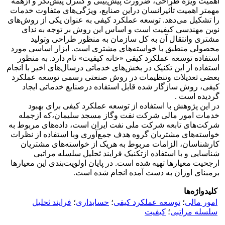
اهمیت ویژه طراحی، ضرورت پیش‌بینی و کنترل پیش‌نگر و ازهمه
مهمتر اهمیت تأثیرانسان دراین صنایع، ویژگی‌های متفاوت خدمات
را تشکیل می‌دهد. توسعه عملکرد کیفی به عنوان یکی از روش‌های
نوین مهندسی کیفیت است و اساس این روش بر توجه به ندای
مشتری وانتقال آن به کل سازمان به منظور طراحی وتولید
محصولی منطبق با خواسته‌های مشتری است. ابزار اساسی مورد
استفاده توسعه عملکرد کیفی «خانه کیفیت» نام دارد. به منظور
استفاده از این تکنیک در بخش‌های خدماتی درسال‌های اخیر با انجام
بعضی تعدیلات وتنظیمات در روش صنعتی رسمی توسعه عملکرد
کیفی، روش سازگار شده قابل استفاده درصنایع خدماتی ایجاد
گردیده است .
در این پژوهش با استفاده از توسعه عملکرد کیفی برای بهبود
خدمات امور مالی شرکت نفت وگاز مسجد سلیمان،که ازجمله
شرکت‌های تابعه شرکت ملی نفت ایران است، داده‌های مربوط به
خواسته‌های مشتریان گروه هدف جمع‌آوری وبا استفاده از نظرات
کارشناسان، الزامات مربوط به هریک از خواسته‌های مشتریان
شناسایی و با استفاده ازتکنیک فرایند ثحلیل سلسله مراتبی
ارجحیت معیارها تهیه شده است. در پایان اولویت‌بندی این معیارها
برمبنای اوزان به دست آمده انجام شده است.
کلیدواژه‌ها
امور مالی
؛
توسعه عملکرد کیفی
؛
حسابداری
؛
فرایند ثحلیل
سلسله مراتبی
؛
کیفیت