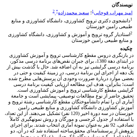
نویسندگان
2
*
1
امید مهراب قوچانی
؛
سعید محمدزاده
1
دانشجوی دکتری ترویج کشاورزی، دانشگاه کشاورزی و منابع
طبیعی رامین خوزستان
2
استادیار گروه ترویج و آموزش و کشاورزی، دانشگاه کشاورزی
و منابع طبیعی رامین خوزستان
چکیده
در بازنگری دروس مقطع کارشناسی ترویج و آموزش کشاورزی
در ابتدای دهة 1380، برای جبران نقص‌های برنامة درسی مذکور،
برنامة درسی گرایشی نیز به آن اضافه شد. حال با گذشت بیش از
یک دهه از اجرای این برنامة درسی، در زمینة کیفیت و حتی در
بعضی موارد دربارة ضرورت وجودی آن پرسش‌هایی مطرح شده
است؛ بنابراین، هدف این مطالعه ارزیابی کیفیت برنامة درسی
گرایشی مقطع کارشناسی ترویج و آموزش کشاورزی است.
تحقیق حاضر از نوع مطالعات توصیفی- پیمایشی است و جامعة
آماری آن را تمام دانش‏آموختگان مقطع کارشناسی رشتة ترویج و
آموزش کشاورزی دانشگاه کشاورزی و منابع طبیعی رامین
خوزستان در سه دورة اخیر (120 نفر) تشکیل می‌دهند. از این تعداد،
با استفاده از جدول کرجسی و مورگان و روش نمونه‏گیری کاملاً
تصادفی، 92 نفر به‌عنوان نمونة آماری انتخاب شدند. برای اجرای
پژوهش از پرسشنامه‌ای محقق‌ساخته استفاده شد که در آن، دو
مؤلفة اصلی کیفیت از دیدگاه بانک جهانی (عملکرد و محیط