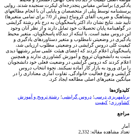
یادگیری) براساس مقیاس پنج­درجه‌ای لیکرت سنجیده شدند. روایی
پرسشنامه توسط پنلی از متخصصان و پایایی آن با انجام مطالعه‏ای
پیشاهنگ و ضریب آلفای کرونباخ (بیش از 7/0 برای تمامی متغیرها)
تأیید شد. نتایج نشان داد اکثر پاسخگویان به درج نام رشتة گرایشی
در گواهینامة پایان تحصیلات خود تمایل دارند و از نظر آنان وجود
این دروس مفید است. با اینکه از دیدگاه پاسخگویان، متغیر محیط
‏یادگیری در وضعیتی نامطلوب و متغیر دستاوردهای یادگیری و
کیفیت کلی دروس گرایشی در وضعیتی مطلوب ارزیابی شد،
پاسخگویان اعلام کردند که اعضای هیئت علمی سایر رشته‏ها دیدی
مثبت به دانشجویان ترویج و آموزش کشاورزی ندارند و همچنین
اعلام کردند که دروس گرایشی در وضعیت فعلی خود دانشجویان
را برای ورود به بازار کار آماده نمی­کنند. نحوة انتخاب دروس
گرایشی و نوع فعالیت خانوادگی، تفاوت آماری معناداری را در
میانگین متغیرهای اصلی مطالعه ایجاد کرد.
کلیدواژه‌ها
برنامهریزی درسی
؛
دروس گرایشی
؛
رشتة ترویج و آموزش
کشاورزی
؛
کیفیت
مراجع
آمار
تعداد مشاهده مقاله: 2,332