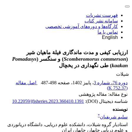
فهرست نشریات
سامانه نشر کتاب
کارگاه‌ها و دوره‌های آموزشی تخصصی
تماس با ما
English
ارزیابی کیفی و مدت ماندگاری فیلة ماهیان شیر
(
Scomberomorus commerson
) و سنگسر (
Pomadasys
kaakan
) طی نگهداری در یخچال
شیلات
دوره 76، شماره 3
، پاییز 1402
، صفحه
487-498
اصل مقاله
)
752.37 K
(
نوع مقاله: مقاله پژوهشی
شناسه دیجیتال (DOI):
10.22059/jfisheries.2023.360410.1391
نویسنده
*
سلیم شریفیان
استادیار گروه شیلات، دانشکده علوم دریایی، دانشگاه دریانوردی
و علوم دریایی چابهار، چابهار، ایران