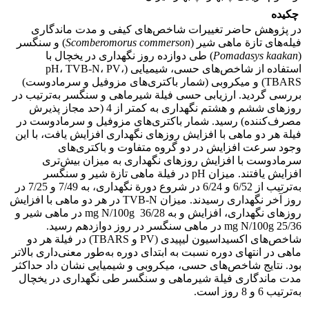
چکیده
در پژوهش حاضر تغییرات شاخص‌های کیفی و مدت ماندگاری
فیله‌های تازة ماهی شیر (
Scomberomorus commerson
) و سنگسر
(
Pomadasys kaakan
) طی دوازده روز نگهداری در یخچال با
استفاده از شاخص‌های حسی، شیمیایی (pH، TVB-N، PV،
TBARS) و میکروبی (شمار باکتری‌های مزوفیل و سرمادوست)
بررسی گردید. ارزیابی حسی فیلة شیرماهی و سنگسر به‌ترتیب در
روزهای ششم و هشتم نگهداری به کمتر از 4 (حد مجاز پذیرش
مصرف‌کننده) رسید. شمار باکتری‌های مزوفیل و سرمادوست در
فیلة هر دو ماهی با افزایش روزهای نگهداری افزایش یافت، با این
وجود سرعت افزایش در دو گروه متفاوت و باکتری‌های
سرمادوست با افزایش روزهای نگهداری به میزان بیش‌تری
افزایش یافتند. میزان pH در فیلة ماهی تازة شیر و سنگسر
به‌ترتیب از 6/52 و 6/24 در شروع دورة نگهداری، به 7/49 و 7/25 در
روز آخر نگهداری رسیدند. میزان TVB-N در هر دو ماهی با افزایش
روزهای نگهداری، افزایش و به mg N/100g 36/28 در ماهی شیر و
mg N/100g 25/36 در ماهی سنگسر در روز دوازدهم رسید.
شاخص‌های اکسیداسیون لیپیدی (PV و TBARS) در فیلة هر دو
ماهی در انتهای دوره نسبت به ابتدای دوره به‌طور معنی‌داری بالاتر
بود. نتایج شاخص‌های حسی، میکروبی و شیمیایی نشان داد حداکثر
مدت ماندگاری فیلة شیرماهی و سنگسر طی نگهداری در یخچال
به‌ترتیب 6 و 8 روز است.