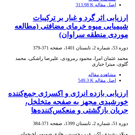
اصل مقاله
313.98 K
ارزیابی اثر گرد و غبار بر ترکیبات
شیمیایی میوه خرمای مضافتی (مطالعه
موردی منطقه سراوان)‏
دوره 53، شماره 2، تابستان 1401، صفحه
371-379
محمد عثمان امرا، محمود رمرودی، علیرضا راشکی، محمد
گلوی، میترا جباری
مشاهده مقاله
اصل مقاله
549.3 K
ارزیابی بازده انرژی و اکسرژی جمع‌کننده
خورشیدی مجهز به صفحه متخلخل،
جریان بازگشتی و منعکس‌کننده‌ها
دوره 51، شماره 2، تابستان 1399، صفحه
371-384
میلاد رشیدی، اکبر عرب حسینی، هادی صمیمی اخیجهانی