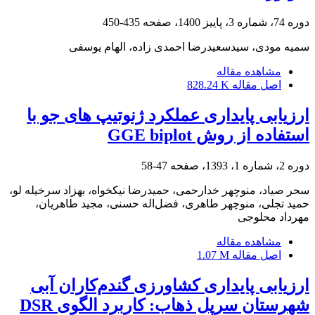
دوره 74، شماره 3، پاییز 1400، صفحه
435-450
سمیه مودی، سیدسعیدرضا احمدی زاده، الهام یوسفی
مشاهده مقاله
اصل مقاله
828.24 K
ارزیابی پایداری عملکرد ژنوتیپ‏ های جو با
استفاده از روش GGE biplot
دوره 2، شماره 1، 1393، صفحه
47-58
سحر صیاد، منوچهر خدارحمی، حمیدرضا نیکخواه، بهزاد سرخی‏له لو،
حمید تجلی، منوچهر طاهری، فضل‌اله حسنی، مجید طاهریان،
مهرداد محلوجی
مشاهده مقاله
اصل مقاله
1.07 M
ارزیابی پایداری کشاورزی گندم‌کاران آبی
شهرستان سرپل ذهاب: کاربرد الگوی DSR