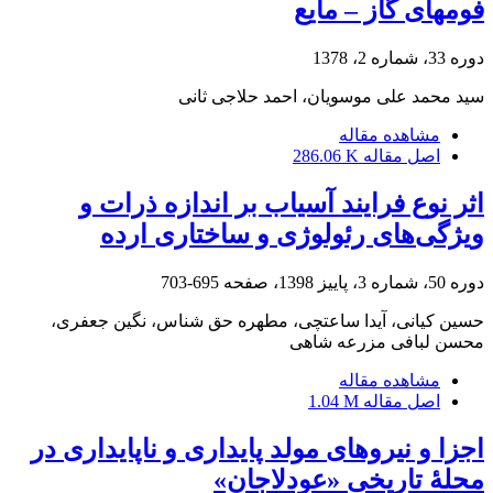
فومهای گاز – مایع
دوره 33، شماره 2، 1378
سید محمد علی موسویان، احمد حلاجی ثانی
مشاهده مقاله
اصل مقاله
286.06 K
اثر نوع فرایند آسیاب بر اندازه ذرات و
ویژگی‌های رئولوژی و ساختاری ارده
دوره 50، شماره 3، پاییز 1398، صفحه
695-703
حسین کیانی، آیدا ساعتچی، مطهره حق شناس، نگین جعفری،
محسن لبافی مزرعه شاهی
مشاهده مقاله
اصل مقاله
1.04 M
اجزا و نیروهای مولد پایداری و ناپایداری در
محلۀ تاریخی «عودلاجان»