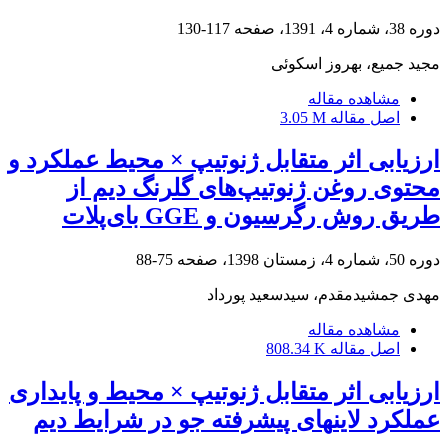
دوره 38، شماره 4، 1391، صفحه
117-130
مجید جمیع، بهروز اسکوئی
مشاهده مقاله
اصل مقاله
3.05 M
ارزیابی اثر متقابل ژنوتیپ × محیط عملکرد و
محتوی روغن ژنوتیپ‌های گلرنگ دیم از
طریق روش رگرسیون و GGE بای‌پلات
دوره 50، شماره 4، زمستان 1398، صفحه
75-88
مهدی جمشیدمقدم، سیدسعید پورداد
مشاهده مقاله
اصل مقاله
808.34 K
ارزیابی اثر متقابل ژنوتیپ × محیط و پایداری
عملکرد لاین‎های پیشرفته جو در شرایط دیم