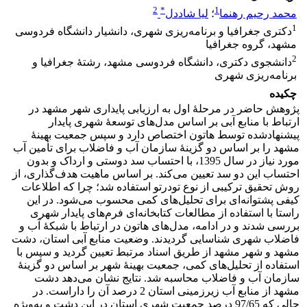
2
*
1
محمد رحیم رهنما
؛
لیا شاددل
1
دکتری جغرافیا و برنامه‌ریزی شهری، دانشیار دانشگاه فردوسی
مشهد، گروه جغرافیا
2
دانشجوی دکتری، دانشگاه فردوسی مشهد، رشتۀ جغرافیا و
برنامه‌ریزی شهری
چکیده
پژوهش حاضر در مرحلۀ اول به ارزیابی پایداری شهر مشهد در
ارتباط با منابع آبی بر اساس مدل‌های توسعۀ شهری پایدار
پیشنهادشده توسط هاتون اختصاص دارد و سپس جمعیت بهینۀ
مشهد را بر اساس دو گزینۀ سازمان آب و فاضلاب برای تأمین آب
مورد نیاز در سال 1395، با احتساب سد دوستی و ارداک و بدون
احتساب این دو سد تعیین می‌کند. بر اساس ماهیت هدف‌گذاری، از
روش تحقیق ترکیبی از نوع تودرتو استفاده شد؛ چرا که اطلاعات
کیفی پشتوانه‌ای برای تحلیل‌های کمی محسوب می‌شود. در این
راستا با استفاده از مطالعات کتابخانه‌ای فرم‌های پایدار شهری
بررسی شدند و در ادامه، مدل‌های هاتون در ارتباط با شبکۀ آب و
فاضلاب شهری شناسایی گردیدند. وضعیت منابع آبی استان، دشت
مشهد و شهر مشهد از طریق اسناد مرتبط تعیین گردید و سپس با
استفاده از تحلیل‌های کمی، جمعیت بهینۀ شهر بر اساس دو گزینۀ
سازمان آب و فاضلاب محاسبه شد. نتایج نشان می‌دهد دشت
مشهد از منابع آب زیرزمینی استان 2 درصد آن را داراست. در
حالی که 97/65 درصد جمعیت شهری استان در این دشت و به‌ویژه