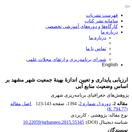
فهرست نشریات
سامانه نشر کتاب
کارگاه‌ها و دوره‌های آموزشی تخصصی
درباره ما
درباره ما
تماس با ما
شورای برنامه‌ریزی و ارتقای مجلات علمی
English
ارزیابی پایداری و تعیین اندازۀ بهینۀ جمعیت شهر مشهد بر
اساس وضعیت منابع آبی
پژوهش‌های جغرافیای برنامه‌ریزی شهری
مقاله 2
،
دوره 3، شماره 2
، 1394
، صفحه
123-143
اصل مقاله
)
794.77 K
(
نوع مقاله: پژوهشی - کاربردی
شناسه دیجیتال (DOI):
10.22059/jurbangeo.2015.55345
نویسندگان