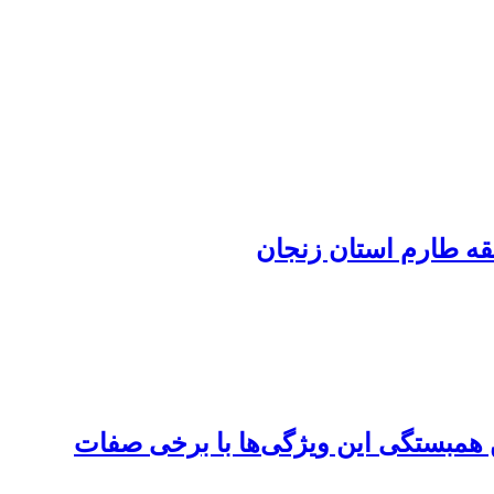
ه ‏طارم استان زنجان
ین همبستگی این ویژگی‌ها با برخی صفات