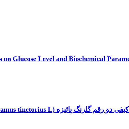
s on Glucose Level and Biochemical Parame
ه (Carthamus tinctorius L.) تحت تنش خشکی