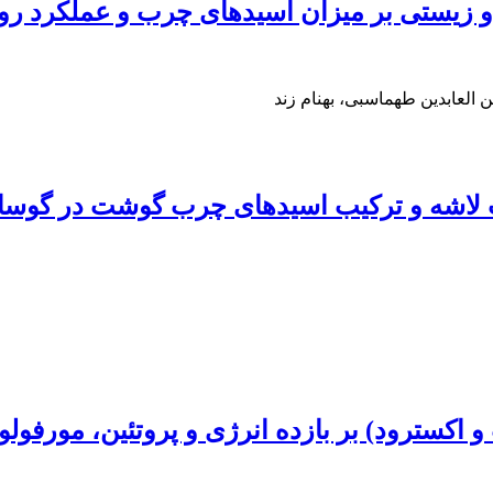
بر میزان اسیدهای چرب و عملکرد روغن گل‌ مغربی (is L
العابدین طهماسبی، بهنام زند
شه و ترکیب اسیدهای چرب گوشت در گوساله‌ه
و اکسترود) بر بازده انرژی و پروتئین، مورفو