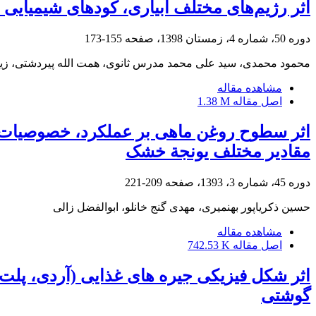
اثر رژیم‌های مختلف آبیاری، کودهای شیمیایی و زیستی 
دوره 50، شماره 4، زمستان 1398، صفحه
155-173
محمود محمدی، سید علی محمد مدرس ثانوی، همت الله پیردشتی، زین 
مشاهده مقاله
اصل مقاله
1.38 M
اثر سطوح روغن ماهی بر عملکرد، خصوصیات لا
مقادیر مختلف یونجة خشک
دوره 45، شماره 3، 1393، صفحه
209-221
حسین ذکریاپور بهنمیری، مهدی گنج خانلو، ابوالفضل زالی
مشاهده مقاله
اصل مقاله
742.53 K
اثر شکل فیزیکی جیره های غذایی (آردی، پلت 
گوشتی