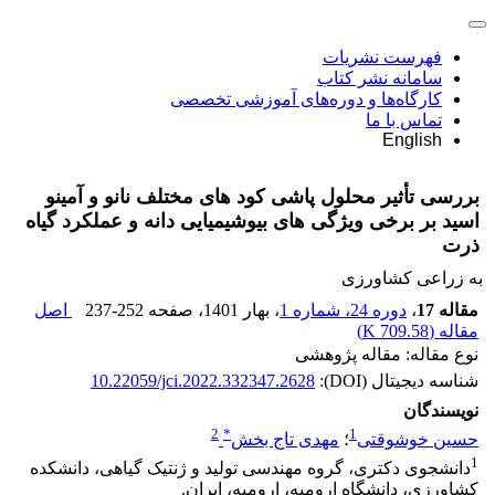
فهرست نشریات
سامانه نشر کتاب
کارگاه‌ها و دوره‌های آموزشی تخصصی
تماس با ما
English
بررسی تأثیر محلول پاشی کود های مختلف نانو و آمینو
اسید بر برخی ویژگی‌ های بیوشیمیایی دانه و عملکرد گیاه
ذرت
به زراعی کشاورزی
مقاله 17
،
دوره 24، شماره 1
، بهار 1401
، صفحه
237-252
اصل
مقاله (
709.58 K
)
نوع مقاله: مقاله پژوهشی
شناسه دیجیتال (DOI):
10.22059/jci.2022.332347.2628
نویسندگان
2
*
1
حسین خوشوقتی
؛
مهدی تاج بخش
1
دانشجوی دکتری، گروه مهندسی تولید و ژنتیک گیاهی، دانشکده
کشاورزی، دانشگاه ارومیه، ارومیه، ایران.