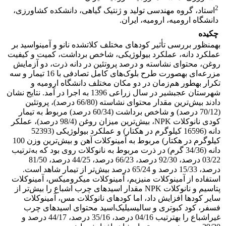
2
استاد، گروه مهندسی تولید و ژنتیک گیاهی، دانشکده کشاورزی،
دانشگاه ارومیه، ارومیه، ایران.
چکیده
به­منظور بررسی تأثیر کودهای مختلف کلات­شده نانو و آمینواسید بر
عملکرد دانه، عملکرد بیولوژیکی، شاخص برداشت، کمیت و کیفیت
روغن، محتوای نشاسته و درصد پروتئین در دانه ذرت، دو آزمایش
مزرعه‌ای به­صورت طرح بلوک‌های کامل تصادفی با 16 تیمار و سه
تکرار به­طور هم‌زمان در دو مکان مختلف دانشگاه ارومیه و
شهرستان عجب­شیر در سال زراعی 1396 به اجرا در آمد. نتایج نشان
دادند بیش‌ترین مقدار محتوای نشاسته (66/80 درصد)، پروتئین
(70/12 درصد) و شاخص برداشت (60/34 درصد) مربوط به تیمار
کودی نانوکلات NPK، بیش‌ترین میزان روغن (98/4 درصد)، عملکر
دانه (16596 کیلوگرم در هکتار) و عملکرد بیولوژیکی (52393
کیلوگرم در هکتار) مربوط به آمینوکلات آهن و بیش‌ترین وزن 100
دانه (34/36 گرم) در ذرت مربوط به نانوکلات روی بود که به‌ترتیب
03/22 درصد، 92/30 درصد، 66/23 درصد، 44/25 درصد، 81/50
درصد، 15/33 درصد و 65/24 درصد بیش‌تر از تیمار شاهد است.
استفاده از آمینوکلات منیزیم، آمینوکلات میکرومیکس، آمینوکلات
پتاسیم و نانوکلات NPK مقدار اسیدهای چرب اشباع را بیش‌تر از
سایر کودها افزایش داد، اما کودهای نانوکلات مس، آمینوکلات
فسفر، کود کبوتری و سالیسیلیک‌اسید محتوای اسیدهای چرب
غیراشباع را به­ترتیب 04/16 درصد، 35/16 درصد، 44/17 درصد و