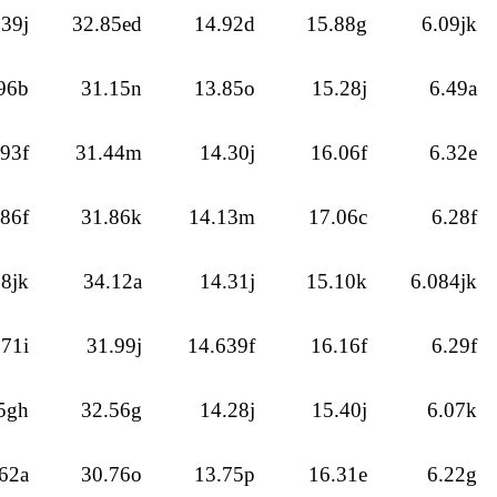
.39j
32.85ed
14.92d
15.88g
6.09jk
96b
31.15n
13.85o
15.28j
6.49a
.93f
31.44m
14.30j
16.06f
6.32e
.86f
31.86k
14.13m
17.06c
6.28f
28jk
34.12a
14.31j
15.10k
6.084jk
.71i
31.99j
14.639f
16.16f
6.29f
5gh
32.56g
14.28j
15.40j
6.07k
62a
30.76o
13.75p
16.31e
6.22g