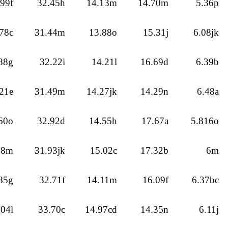
.99f
32.45h
14.13m
14.70m
5.36p
78c
31.44m
13.88o
15.31j
6.08jk
88g
32.22i
14.21l
16.69d
6.39b
21e
31.49m
14.27jk
14.29n
6.48a
60o
32.92d
14.55h
17.67a
5.816o
58m
31.93jk
15.02c
17.32b
6m
85g
32.71f
14.11m
16.09f
6.37bc
.04l
33.70c
14.97cd
14.35n
6.11j