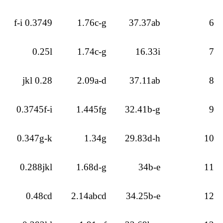
0.3749 f-i
1.76c-g
37.37ab
6
0.25l
1.74c-g
16.33i
7
0.28 jkl
2.09a-d
37.11ab
8
0.3745f-i
1.445fg
32.41b-g
9
0.347g-k
1.34g
29.83d-h
10
0.288jkl
1.68d-g
34b-e
11
0.48cd
2.14abcd
34.25b-e
12