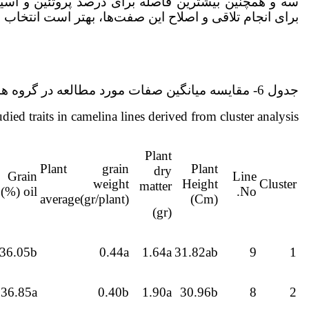
سه و همچنین بیشترین فاصله برای درصد پروتئین و اسید
برای انجام تلاقی و اصلاح این صفت‌ها، بهتر است انتخاب وا
جدول 6- مقایسه میانگین صفات مورد مطالعه در گروه های حاصل از تجزیه خوشه‌ای لاین‌های کاملینا
ied traits in camelina lines derived from cluster analysis
Plant
Plant grain
Plant
dry
Grain
Line
weight
Height
Cluster
matter
oil (%)
No.
average(gr/plant)
(Cm)
(gr)
36.05b
0.44a
1.64a
31.82ab
9
1
36.85a
0.40b
1.90a
30.96b
8
2