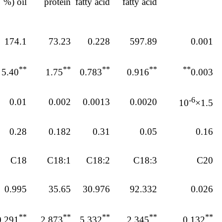
oil (%
protein
fatty acid
fatty acid
174.1
73.23
0.228
597.89
0.001
**
**
**
**
**
5.40
1.75
0.783
0.916
0.003
-6
0.01
0.002
0.0013
0.0020
1.5×10
0.28
0.182
0.31
0.05
0.16
C18
C18:1
C18:2
C18:3
C20
0.995
35.65
30.976
92.332
0.026
**
**
**
**
**
0.291
2.873
5.332
2.345
0.132