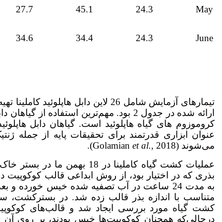
27.7
45.1
24.3
May
34.6
34.4
24.3
June
تیمارهای آزمایش شامل 26 لاین دابل ها
ارائه شده در جدول 2 بود. مهم‌ترین استفاده 
کروموزوم های گیاه هاپلوئید است. گیاهان دابل هاپلوئ
عنوان ابزاری قدرتمند برای تحقیقات پایه از جمله ژنت
می‌شوند (Golamian
2018).
al.,
et
عملیات کشت گیاه کاملینا در 18 
بذری که در اختیار بود، از روش ابداعی قالب کوکوپیت 
به مدت 24 ساعت در آب تصفیه شده خیس خورده و 
متناسب با اندازه بذر قالب زده شد. در بسترکشت، سور
کشت گیاه مورد بررسی ایجاد شد و قالب‌های کوکوپی
درحالی‌که همچنان کوکوپیت‌ها خیس بودند، بر روی آن ها