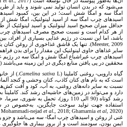
آن‌ها به‌طور پیوسته در حال توسعه است (Kahrizi
et al
می‌شود که در بدن انسان تولید نمی شوند و باید از ط
امگا سه و امگا شش است؛ در این بین، کمبود اسید
اسیدهای چرب امگا سه از اسید لینولنیک، امگا شش از اس
از هر کدام است و نسبت صحیح مصرف اسیدهای چرب امگ
Meester, 2009). تنها یک قاشق غذاخوری از روغن 
اسیدهای چرب غیراشباع امگا شش و امگا سه در رژیم غ
محققین در پی یافتن منابع دیگری در این زمینه می‌باشند (Shaghuli
گیاه دارویی- روغنی کاملینا (
L
Camelina sativa
.
است که به نام های کتان کاذب، کتان وحشی و کنجد آلمان
نسبت به سایر دانه‌های روغنی، به آب، کود و آفت کش‌های 
دارد و می‌تواند در زمین‌های حاشیه‌ای رشد کند. کاملینا
رشد کوتاه (90 الی 110 روز)، تحمل به
استفاده جهت تولید سوخت جایگزین، به‌خصوص در سا
 Mohammadi-nejad
e
t al
., 2018; Ghamarnia
et al
(Mohottalalage, 2016; Patade
غنی از روغن و اسیدهای چرب امگا- سه می‌باشد و جزو رو