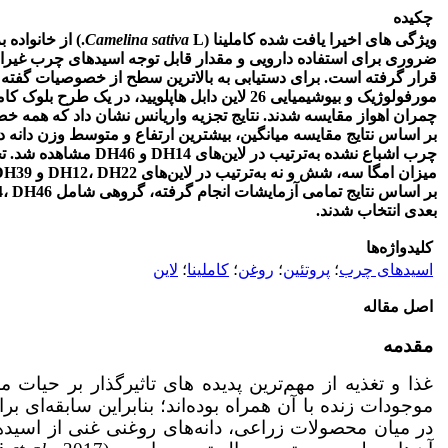
چکیده
ویژگی های اخیرا یافت شده کاملینا (
L.
Camelina sativa
) از خانواده
ضروری برای استفاده دارویی و مقدار قابل توجه اسیدهای چرب غیراش
قرار گرفته است. برای دستیابی به بالاترین سطح از خصوصیات گفته ش
چمران اهواز مقایسه شدند. نتایج تجزیه واریانس نشان داد که همه خ
بر اساس نتایج مقایسه میانگین، بیشترین ارتفاع و متوسط وزن دانه در
چرب اشباع نشده به‌ترتیب در لاین‌های
DH14
و
DH46
مشاهده شد. تج
میزان امگا سه، شش و نه به‌ترتیب در لاین‌های
DH22
،
DH12
و
DH39
بر اساس نتایج تمامی آزمایشات انجام گرفته، گروهی شامل
DH46
،
4
بعدی انتخاب شدند.
کلیدواژه‌ها
اسیدهای چرب
؛
پروتئین
؛
روغن
؛
کاملینا
؛
لاین
اصل مقاله
مقدمه
غذا و تغذیه از مهم‌ترین پدیده های تاثیرگذار بر حیات 
در میان محصولات زراعی، دانه‌های روغنی غنی از اسید