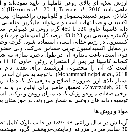
ارزش تغذیه ای بالای روغن کاملینا را تایید نموده‌اند و
ماهی باشد Hixson
et al
., 2014; Tejera
et al
., 6
کاتالاز، سوپراکسیددیسموتاز و گلوتاتیون پراکسیداز، نیت
اکسیدان و ضدالتهاب است و می‌تواند جایگزین مناسبی یرای
دانه کاملینا حاوی 320 تا 460 گرم 
(گستره وسیعی بین 28 تا 43 درصد کل
کلسترول در رژیم غذایی انسان استفاده شود. اگرچه وجود
قوی است، باعث پایداری آن در طول ذخیره سازی می‌شود و ب
است که آن را محصولی ارزشمند برای تغذیه دام می‌نماید 
t al
e
Mohammadi-nejad
., 2018). با توجه به بحران
Zayerzadeh, 2019). تحقیق حاضر برای اولین ب
برخی صفات مورفولوژیک گیاه، میزان روغن و ترکیب اسیده
توصیف دانه های روغنی به شمار می‌روند، در خوزستان به 
مواد و روش ها
30 سانتی‌متر در مزرعه آزمایشی-پژوهشی گروه مهندسی