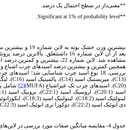
**معنی‌دار در سطح احتمال یک درصد.
**Significant at 1% of probability level.
مشاهده شد. لاین شماره 22، بیشترین
بررسی، 18 نوع اسید چرب شناسایی شد؛ اسیدهای چرب اشباع (SFA)
(C20). اسیدهای چرب تک غیراشباع (MUFA)
[2]
اسید (C20:1)، اروسیک اسید (C22:1)، نرونیک اسید (C24:1) و اسیدهای چرب چند غیراشباع (PUFA)
دی انوئیک اسید (C22:2)، دوکوزا تری انوئیک اسید (C22:3)
جدول 4- مقایسه میانگین صفات مورد بررسی در لاین‌های کاملینا