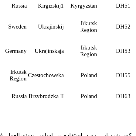
Russia
Kirgizskij1
Kyrgyzstan
DH51
Irkutsk
Sweden
Ukrajinskij
DH52
Region
Irkutsk
Germany
Ukrajinskaja
DH53
Region
Irkutsk
Czestochowska
Poland
DH55
Region
Russia
Brzybrodzka II
Poland
DH63
کود شیمیایی مورد استفاده بر اساس دستورالعمل فن