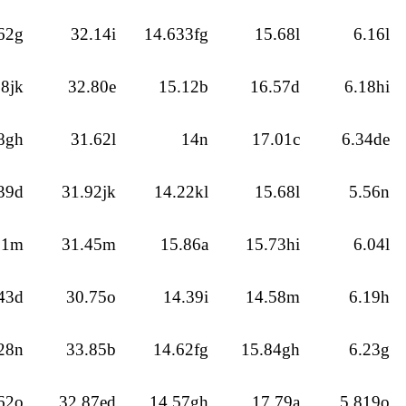
62g
32.14i
14.633fg
15.68l
6.16l
28jk
32.80e
15.12b
16.57d
6.18hi
8gh
31.62l
14n
17.01c
6.34de
39d
31.92jk
14.22kl
15.68l
5.56n
51m
31.45m
15.86a
15.73hi
6.04l
43d
30.75o
14.39i
14.58m
6.19h
28n
33.85b
14.62fg
15.84gh
6.23g
62o
32.87ed
14.57gh
17.79a
5.819o