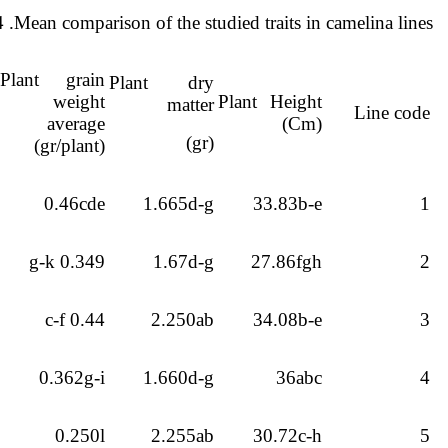
4 .Mean comparison of the studied traits in camelina lines
Plant grain
Plant dry
weight
Plant Height
matter
Line code
average
(Cm)
(gr)
(gr/plant)
0.46cde
1.665d-g
33.83b-e
1
0.349 g-k
1.67d-g
27.86fgh
2
0.44 c-f
2.250ab
34.08b-e
3
0.362g-i
1.660d-g
36abc
4
0.250l
2.255ab
30.72c-h
5