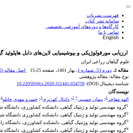
فهرست نشریات
سامانه نشر کتاب
کارگاه‌ها و دوره‌های آموزشی تخصصی
تماس با ما
English
ارزیابی مورفولوژیکی و بیوشیمیایی لاین‌های دابل هاپلوئید گ
علوم گیاهان زراعی ایران
مقاله 2
،
دوره 53، شماره 1
، بهار 1401
، صفحه
15-25
اصل مقاله (
 K
نوع مقاله: مقاله پژوهشی
شناسه دیجیتال (DOI):
10.22059/ijfcs.2020.311441.654759
نویسندگان
4
3
2
*
1
الهه مفاخر
؛
پیمان حسیبی
؛
دانیال کهریزی
؛
خسرو مهدی خانلو
1
گروه مهندسی تولید و ژنتیک گیاهی، دانشکده کشاورزی، دانشگاه شهی
2
گروه مهندسی تولید و ژنتیک گیاهی، دانشکده کشاورزی دانشگاه شهی
3
گروه مهندسی تولید وژنتیک گیاهی، دانشکده کشاورزی، دانشگاه رازی
4
گروه مهندسی تولید و ژنتیک گیاهی، دانشکده کشاورزی، دانشگاه شه