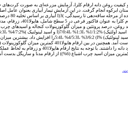
 کیفیت روغن دانه ارقام کلزا‌، آزمایش‌ مزرعه‌ای به صورت کرت‌های 
هایولا401 (به ترتیب با 4006 و 3991‌کیلوگرم در هکتار) بی
اع (6%)) از ارقام مدنا و ساریگل بدست آمد.
ت.