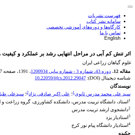
فهرست نشریات
سامانه نشر کتاب
کارگاه‌ها و دوره‌های آموزشی تخصصی
تماس با ما
English
اثر تنش کم آبی در مراحل انتهایی رشد بر عملکرد و کیفیت روغن دانه ارقا
علوم گیاهان زراعی ایران
مقاله 12
،
دوره 43، شماره 3 - شماره پیاپی 1200934
، 1391
، صفحه
7
شناسه دیجیتال (DOI):
10.22059/ijfcs.2012.29047
نویسندگان
2
1
سید علی محمد مدرس ثانوی
؛
علی اکبر صادقی نژاد
؛
سیدعلی طبا
1
استاد، دانشگاه تربیت مدرس، دانشکده کشاورزی، گروه زراعت و ا
2
دانشجوی ارشد تربیت مدرس
3
استادیار یزد
4
استادیار دانشگاه پیام نور کرج
چکیده