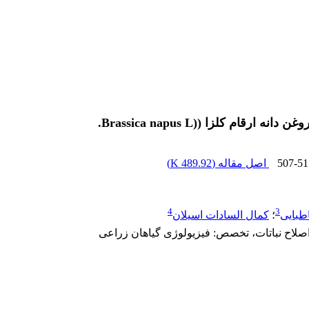
م کلزا ((Brassica napus L.
507-51
اصل مقاله (
489.92 K
)
4
3
طبایی
؛
کمال السادات اسیلان
صلاح نباتات، تخصص: فیزیولوژی گیاهان زراعی