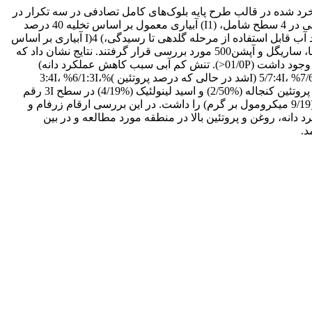
خرد شده در قالب طرح پایه بلوک‌های کامل تصادفی در سه تکرار در
سال زراعی 89-1388 در مزرعه تحقیقاتی جهاد کشاورزی بهمن شهرستان ابرکوه انجام گرفت. در این آزمایش تیمار آبیاری بعنوان عامل اصلی در 4 سطح شامل، (‌I1) آبیاری معمول بر اساس تخلیه 40 درصد
آب قابل استفاده‌‌، )2(I آبیاری بر اساس تخلیه 80 درصد آب قابل استفاده از مرحله ساقه‌دهی تا رسیدگی، )3(I آبیاری بر اساس تخلیه 80 درصد آب قابل استفاده از مرحله گلدهی تا رسیدگی،) 4(I آبیاری بر اساس
تخلیه 80 درصد آب قابل استفاده از مرحله دانه‌بندی تا رسیدگی و ارقام کلزا به عنوان فاکتور فرعی در 5 سطح شامل، هایولا401،‌ زرفام، مدنا، ساریگل و آپشن500 ‌مورد بررسی قرار گرفتند. نتایج نشان داد که
اختلاف معنی‌داری بین ارقام و سطوح آبیاری برای عملکرد دانه، درصد روغن، درصد پروتئین و میزان گلوکوزینولات‌‌ کنجاله و اسیدهای چرب وجود داشت (01/0‌P<). تنش کم آبی سبب کاهش عملکرد دانه)
%10:‌4I‌، %26‌‌:3‌‌I، %28‌:‌‌‌2‌(I‌، درصد روغن ‌) %3/4:‌4I‌، %2/6‌‌:3‌‌I، %6/5‌:‌‌‌2‌(I‌، اسید اولئیک‌‌)‌ %7/0:‌4I،‌ %1‌‌:3‌I‌، %1/1‌:‌‌2‌(I‌ و اسید لینولنیک ‌‌)‌%‌5/7:‌4I‌، %‌7/6‌:3‌I، %‌4/7‌:‌‌‌2 (I‌شد در حالی که درصد پروتئین‌ ‌)‌%‌3:‌4I، %‌6/1:3‌I،
%2/0‌:‌‌‌2‌(I‌، میــزان گلوکــوزینــولات‌‌) %171:‌4I،‌ %109‌‌:3‌I‌، %155‌:‌‌‌2‌(I‌ و اسید لینولئیک‌‌) %5:‌4I‌، %4/5‌‌:3‌I‌، %3/6‌:‌‌‌2 (I‌‌را افزایش داد. بیشترین میزان پروتئین کنجاله (%2/50) و اسید لینولئیک (%4/19‌) در سطح‌ 3‌‌I رقم
زرفام و بیشترین میزان اسید اولئیک (%7/70) در سطح I1 رقم مدنا بدست آمد. همچنین در بین ارقام هایولا401 کمترین میزان گلوکوزینولات (9/19 میکرومول بر گرم) را داشت. در این بررسی ارقا‌م زرفام و
شترین عملکرد دانه را داشتند. با توجه به نتایج ارقام هایولا‌401 و زرفام به لحاظ عملکرد دانه، روغن و پروتئین بالا در منطقه مورد مطالعه و در بین