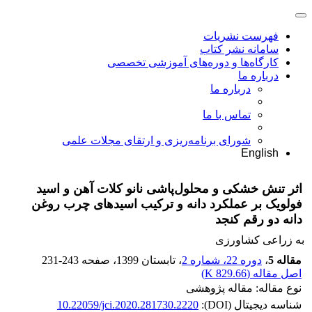
فهرست نشریات
سامانه نشر کتاب
کارگاه‌ها و دوره‌های آموزشی تخصصی
درباره ما
درباره ما
تماس با ما
شورای برنامه‌ریزی و ارتقای مجلات علمی
English
اثر تنش خشکی و محلول‌پاشی نانو کلات آهن و اسید
فولویک بر عملکرد دانه و ترکیب اسیدهای چرب روغن
دانه دو رقم کنجد
به زراعی کشاورزی
مقاله 5
،
دوره 22، شماره 2
، تابستان 1399
، صفحه
231-243
اصل مقاله (
829.66 K
)
نوع مقاله: مقاله پژوهشی
شناسه دیجیتال (DOI):
10.22059/jci.2020.281730.2220