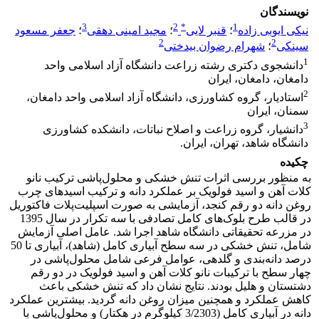
نویسندگان
3
2
*
1
نیکی ایوبی زاده
؛
قنبر لایی
؛
مجید امینی دهقی
؛
جعفر مسعود
2
2
سینکی
؛
شهرام رضوان بیدختی
1
دانشجوی دکتری رشته زراعت دانشگاه آزاد اسلامی واحد
دامغان، دامغان، ایران
2
استادیار، گروه کشاورزی، دانشگاه آزاد اسلامی واحد دامغان،
سمنان، ایران
3
دانشیار، گروه زراعت و اصلاح نباتات، دانشکده کشاورزی
دانشگاه شاهد، تهران، ایران.
چکیده
به منظور بررسی اثرات تنش خشکی و محلول‌پاشی ترکیب نانو
کلات آهن و اسید فولویک بر عملکرد دانه و ترکیب اسیدهای چرب
روغن دانه دو رقم کنجد، آزمایشی به صورت اسپلیت‌پلات فاکتوریل
در قالب طرح بلوک‌های کامل تصادفی با سه تکرار در سال 1395
در مزرعه تحقیقاتی دانشگاه شاهد اجرا شد. عامل اصلی آزمایش
شامل، تنش خشکی در سه سطح آبیاری کامل (شاهد)، آبیاری تا 50
درصد دانه‌بندی و گلدهی، عوامل فرعی شامل محلول‌پاشی در
چهار سطح با ترکیبات نانو کلات آهن و اسید فولویک در دو رقم
دشتستان و هلیل بودند. نتایج نشان داد که تنش خشکی باعث
کاهش عملکرد و همچنین میزان روغن دانه گردید. بیشترین عملکرد
دانه در آبیاری کامل (3/2303 کیلوگرم در هکتار) و محلول‌پاشی با