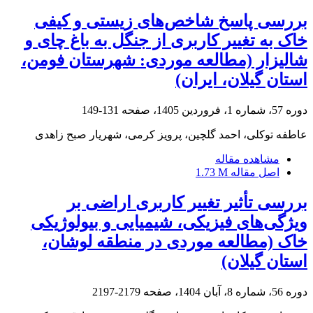
بررسی پاسخ شاخص‌های زیستی و کیفی
خاک به تغییر کاربری از جنگل به باغ چای و
شالیزار (مطالعه موردی: شهرستان فومن،
استان گیلان، ایران)
دوره 57، شماره 1، فروردین 1405، صفحه
131-149
عاطفه توکلی، احمد گلچین، پرویز کرمی، شهریار صبح زاهدی
مشاهده مقاله
اصل مقاله
1.73 M
بررسی تأثیر تغییر کاربری اراضی بر
ویژگی‌های فیزیکی، شیمیایی و بیولوژیکی
خاک (مطالعه موردی در منطقه لوشان،
استان گیلان)
دوره 56، شماره 8، آبان 1404، صفحه
2179-2197