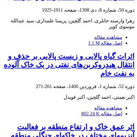
دوره 50، شماره 8، دی 1398، صفحه
1911-1925
زهرا وارسته خانلری، احمد گلچین، پریسا علمداری، سید عبدالله
موسوی کوپر
مشاهده مقاله
اصل مقاله
1.1 M
اثرات گیاه پالایی و زیست پالایی بر حذف و
انتقال هیدروکربن‌های نفتی در یک خاک آلوده
به نفت خام
دوره 52، شماره 1، فروردین 1400، صفحه
261-271
اکبر نعمتی، احمد گلچین، اکبر قویدل
مشاهده مقاله
اصل مقاله
802.24 K
اثر عمق خاک و ارتفاع منطقه بر فعالیت
آنزیم‎های مختلف در خاک‎های جنگلی منطقه