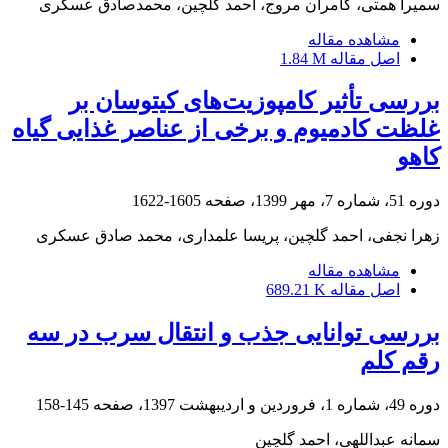
سمیرا همتی، کامران مروج، احمد گلچین، محمدصادق عسکری
مشاهده مقاله
اصل مقاله
1.84 M
بررسی تأثیر کامپوزیت‌های کیتوسان بر
غلظت کادمیوم و برخی از عناصر غذایی گیاه
کاهو
دوره 51، شماره 7، مهر 1399، صفحه
1605-1622
زهرا نجفی، احمد گلچین، پریسا علمداری، محمد صادق عسکری
مشاهده مقاله
اصل مقاله
689.21 K
بررسی توانایی جذب و انتقال سرب در سه
رقم کلم
دوره 49، شماره 1، فروردین و اردیبهشت 1397، صفحه
145-158
سمانه عبداللهی، احمد گلچین