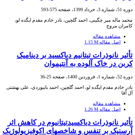
دوره 51، شماره 3، خرداد 1399، صفحه
575-593
محمد ماله میر چگینی، احمد گلچین، نادر خادم مقدم ایگده لو،
کامران مروج
مشاهده مقاله
اصل مقاله
1.15 M
تأثیر نانوذرات تیتانیم دی‎اکسید بر دینامیک
کربن در خاک آلوده به آنتیموان
دوره 52، شماره 1، فروردین 1400، صفحه
25-36
نادر خادم مقدم ایگده لو، احمد گلچین، احمد بایبوردی، علی بهشتی
آل آقا
مشاهده مقاله
اصل مقاله
1.26 M
تأثیر نانوذرات دی‎اکسیدتیتانیوم در کاهش اثر
آرسنیک بر تنفس و شاخص‎های اکوفیزیولوژیک