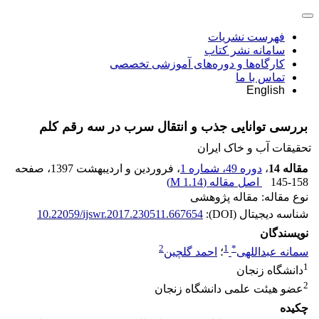
فهرست نشریات
سامانه نشر کتاب
کارگاه‌ها و دوره‌های آموزشی تخصصی
تماس با ما
English
بررسی توانایی جذب و انتقال سرب در سه رقم کلم
تحقیقات آب و خاک ایران
مقاله 14
،
دوره 49، شماره 1
، فروردین و اردیبهشت 1397
، صفحه
145-158
اصل مقاله (
1.14 M
)
نوع مقاله: مقاله پژوهشی
شناسه دیجیتال (DOI):
10.22059/ijswr.2017.230511.667654
نویسندگان
2
1
*
سمانه عبداللهی
؛
احمد گلچین
1
دانشگاه زنجان
2
عضو هیئت علمی دانشگاه زنجان
چکیده