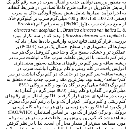
به منظور بررسی توانایی جذب و انتقال سرب در سه رقم کلم یک
آزمایش فاکتوریل در قالب طرح کاملاً تصادفی در شرایط گلخانه
به اجرا درآمد. تیمارها شامل شش سطح آلودگی خاک به سرب
(صفر، 50، 100، 150، 300 و 400 میلی‌گرم سرب بر کیلوگرم خاک
از منبع نیترات سرب ([Pb(NO
)
] و سه رقم کلم (
Brassica
3
2
oleracea var. acephala
L
., Brassica oleracea var. italica
L. &
Brassica oleracea var. capitata
L.) بودند که در سه تکرار مورد
بررسی قرار گرفتند. نتایج تجزیه واریانس داده‌ها نشان داد که
تیمارها اثر معنی‌داری در سطح احتمال یک درصد (P<0.01) بر
عملکرد تر و خشک، سطح برگ و شاخص کلروفیل برگ هر سه
رقم کلم داشتند. با افزایش غلظت سرب خاک، انباشت سرب در
ریشه، ساقه و سر کلم در رقم‌های مختلف به‌طور معنی‌داری
افزایش یافت. در کلم زینتی و کلم بروکلی انباشت سرب در
ریشه>ساقه>سر کلم بود در حالی‌که در کلم برگ انباشت در سر
کلم>ساقه>ریشه بود. بیش‌ترین مقدار سرب جذب شده متعلق به
کلم برگ (64/2 میلی‌گرم در گلدان) بود و کلم بروکلی (85/1
میلی‌گرم در گلدان) و کلم زینتی (86/0 میلی‌گرم در گلدان) به
ترتیب در مقام‌های بعدی قرار گرفتند. فاکتور انتقال برای رقم‌های
کلم زینتی و کلم بروکلی کم‌تر از یک و برای رقم کلم برگ بیش‌تر
از یک بود اما فاکتور تجمع زیستی برای هر سه رقم کلم (زینتی،
بروکلی و برگ) کم‌تر از یک بود. بر اساس استاندارد (FAO/WHO)
مشاهده ‌شد که کم‌ترین و بیش‌ترین غلظت سرب در هر سه رقم
مورد مطالعه بیش‌تر از مقدار مجاز آن است. لذا با در نظر گرفتن
این موضوع برای کاهش احتمال انتقال سرب به زنجیره غذایی لازم